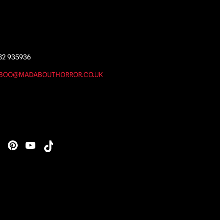
82 935936
BOO@MADABOUTHORROR.CO.UK
s