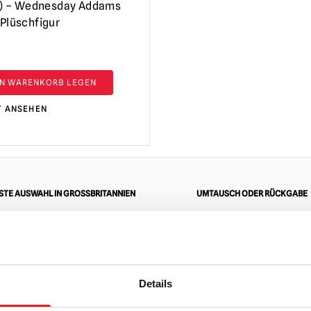
x) – Wednesday Addams
Plüschfigur
EN WARENKORB LEGEN
T ANSEHEN
TE AUSWAHL IN GROSSBRITANNIEN
UMTAUSCH ODER RÜCKGABE
ZUM
Details