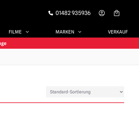
01482 935936
-->
FILME
MARKEN
VERKAUF