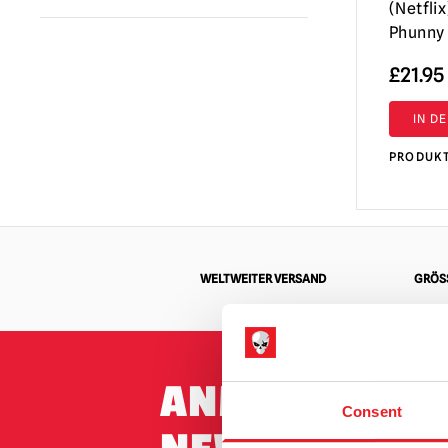
(Netfli
Annabelle / Die Heimsuchung
Phunny 
(1)
Beetlejuice
(3)
£
21.95
Chucky Puppen / Child's Play | Offizielle
IN D
Replika Puppen & Zubehör
(5)
PRODUK
Coraline
(1)
Godzilla
(1)
Gremlins | Trick or Treat Studios
Requisiten & NECA Figuren
(2)
WELTWEITER VERSAND
GRÖSS
Alles Gute zum Todestag
(1)
IT / Pennywise
(1)
Nachtmahr vor Weihnachten
(2)
ANMELDUNG 
Alptraum in der Elmstraße / Freddy
Consent
Krueger
(1)