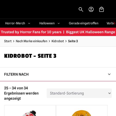
-->
Horror-Merch
Halloween
Gerade eingetroffen
Vorbe
Start
Nach Marke einkaufen
Kidrobot
Seite 3
KIDROBOT – SEITE 3
FILTERN NACH
25 – 34 von 34
Ergebnissen werden
angezeigt