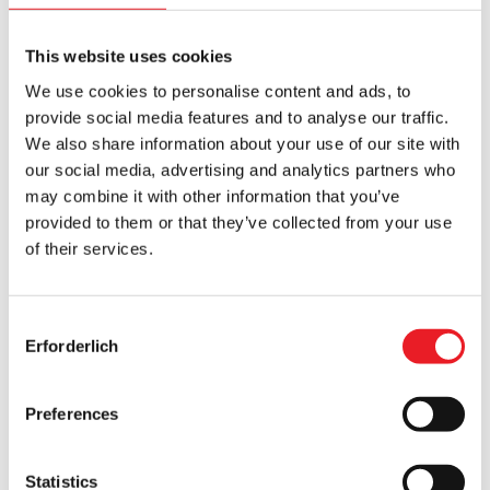
£
24.95
£
24.95
This website uses cookies
NICHT VERFÜGBAR
NICHT VERFÜGBAR
We use cookies to personalise content and ads, to
PRODUKT ANSEHEN
PRODUKT ANSEHEN
provide social media features and to analyse our traffic.
We also share information about your use of our site with
Kidrobot Scream – Geistergesicht
our social media, advertising and analytics partners who
Plüschtier
may combine it with other information that you’ve
£
21.95
provided to them or that they’ve collected from your use
of their services.
NICHT VERFÜGBAR
PRODUKT ANSEHEN
Consent
Erforderlich
Selection
Kidrobot Scream – GhostFace 6″
Fenstersauger Plüsch
£
27.95
Preferences
NICHT VERFÜGBAR
Statistics