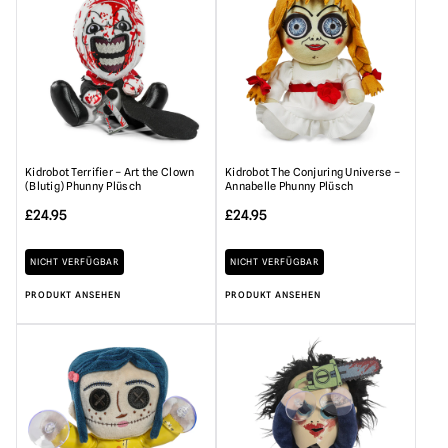
Kidrobot Terrifier – Art the Clown
Kidrobot The Conjuring Universe –
(Blutig) Phunny Plüsch
Annabelle Phunny Plüsch
£
24.95
£
24.95
NICHT VERFÜGBAR
NICHT VERFÜGBAR
PRODUKT ANSEHEN
PRODUKT ANSEHEN