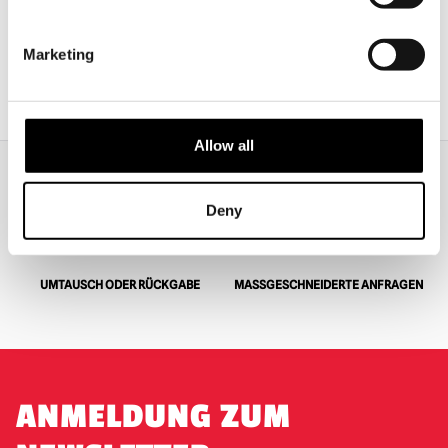
PRODUKT ANSEHEN
Marketing
VORHERIGE
1
2
3
Allow all
Deny
WELTWEITER VERSAND
GRÖSSTE AUSWAHL IN G
ROSSBRITANNIEN
UMTAUSCH ODER RÜCKGABE
MASSGESCHNEIDERTE ANFRAGEN
ANMELDUNG ZUM