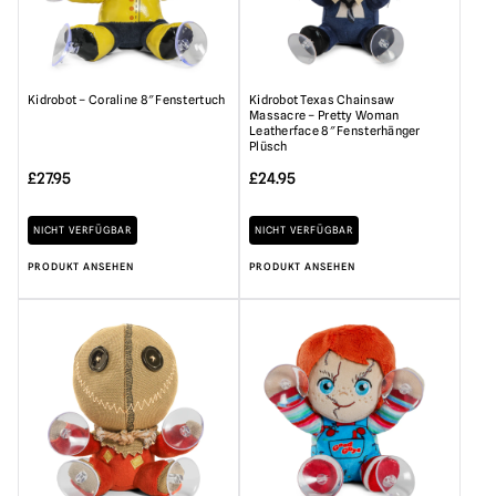
Kidrobot – Coraline 8″ Fenstertuch
Kidrobot Texas Chainsaw
Massacre – Pretty Woman
Leatherface 8″ Fensterhänger
Plüsch
£
27.95
£
24.95
NICHT VERFÜGBAR
NICHT VERFÜGBAR
PRODUKT ANSEHEN
PRODUKT ANSEHEN