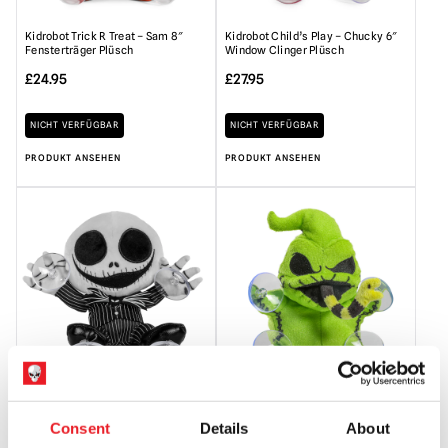
Kidrobot Trick R Treat – Sam 8″
Kidrobot Child’s Play – Chucky 6″
Fensterträger Plüsch
Window Clinger Plüsch
£
24.95
£
27.95
NICHT VERFÜGBAR
NICHT VERFÜGBAR
PRODUKT ANSEHEN
PRODUKT ANSEHEN
Kidrobot The Nightmare Before
Kidrobot The Nightmare Before
Christmas – Jack Skellington 6″
Christmas – Oogie Boogie 6″
Consent
Details
About
Fensteranhänger Plüsch
Fensteranhänger Plüsch