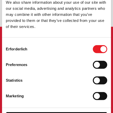
We also share information about your use of our site with
our social media, advertising and analytics partners who
UMTAUSCH ODER RÜCKGABE
MASSGESCHNEIDERTE ANFRAGEN
may combine it with other information that you’ve
provided to them or that they’ve collected from your use
of their services.
ANMELDUNG ZUM
Consent
Erforderlich
Selection
NEWSLETTER
Melden Sie sich an, um über neue Produkte,
Preferences
Veranstaltungen und mehr informiert zu werden.
Statistics
ANMELDUNG
Marketing
Mit der Anmeldung zu unserem Newsletter erklären Sie sich mit
unserem
Datenschutzbestimmungen
.