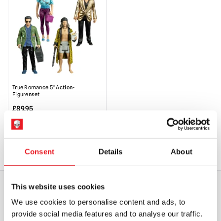
True Romance 5″ Action-
Figurenset
£
89.95
NICHT VERFÜGBAR
PRODUKT ANSEHEN
Consent
Details
About
This website uses cookies
We use cookies to personalise content and ads, to
WELTWEITER VERSAND
GRÖSSTE AUSWAHL IN G
provide social media features and to analyse our traffic.
ROSSBRITANNIEN