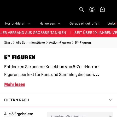
-->
STES SORTIMENT IM VEREINIGTEN KÖNIGREICH
|
ÜBER 60.000 ZUF
Horror-Merch
Halloween
Gerade eingetroffen
Vorbe
LER VERSAND AUS GROSSBRITANNIEN
|
SEIT ÜBER 10 JAHREN V
JEDE WOCHE NEUE HORROR-FANARTIKEL
Start
Alle Sammlerstücke
Action-Figuren
5"-Figuren
RÖSSTES HALLOWEEN-SORTIMENT IN UK
|
ÜBER 300 REQUISITE
5" FIGUREN
STES SORTIMENT IM VEREINIGTEN KÖNIGREICH
|
ÜBER 60.000 ZUF
Entdecken Sie unsere Kollektion von 5-Zoll-Horror-
...
Figuren, perfekt für Fans und Sammler, die hoch
Mehr lesen
FILTERN NACH
Alle 5 Ergebnisse