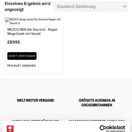
Einzelnes Ergebnis wird
angezeigt
MEZCO MDS Der Exorzist - Regan
Mega Scale mit Sound
£
89.95
NICHT VERFÜGBAR
PRODUKT ANSEHEN
WELTWEITER VERSAND
GRÖSSTE AUSWAHL IN G
ROSSBRITANNIEN
UMTAUSCH ODER RÜCKGABE
MASSGESCHNEIDERTE ANFRAGEN