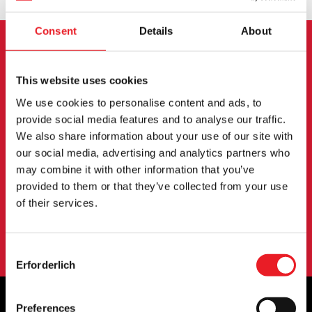
Consent
Details
About
ANMELDUNG ZUM
This website uses cookies
NEWSLETTER
We use cookies to personalise content and ads, to
provide social media features and to analyse our traffic.
Melden Sie sich an, um über neue Produkte,
We also share information about your use of our site with
Veranstaltungen und mehr informiert zu werden.
our social media, advertising and analytics partners who
may combine it with other information that you’ve
provided to them or that they’ve collected from your use
ANMELDUNG
of their services.
Mit der Anmeldung zu unserem Newsletter erklären Sie sich mit
unserem
Datenschutzbestimmungen
.
Consent
Erforderlich
Selection
Preferences