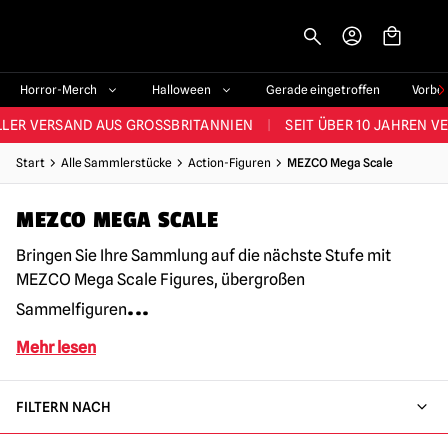
-->
STES SORTIMENT IM VEREINIGTEN KÖNIGREICH
|
ÜBER 60.000 ZUF
Horror-Merch
Halloween
Gerade eingetroffen
Vorbe
LER VERSAND AUS GROSSBRITANNIEN
|
SEIT ÜBER 10 JAHREN V
JEDE WOCHE NEUE HORROR-FANARTIKEL
Start
Alle Sammlerstücke
Action-Figuren
MEZCO Mega Scale
RÖSSTES HALLOWEEN-SORTIMENT IN UK
|
ÜBER 300 REQUISITE
MEZCO MEGA SCALE
STES SORTIMENT IM VEREINIGTEN KÖNIGREICH
|
ÜBER 60.000 ZUF
Bringen Sie Ihre Sammlung auf die nächste Stufe mit
MEZCO Mega Scale Figures, übergroßen
...
Sammelfiguren
Mehr lesen
FILTERN NACH