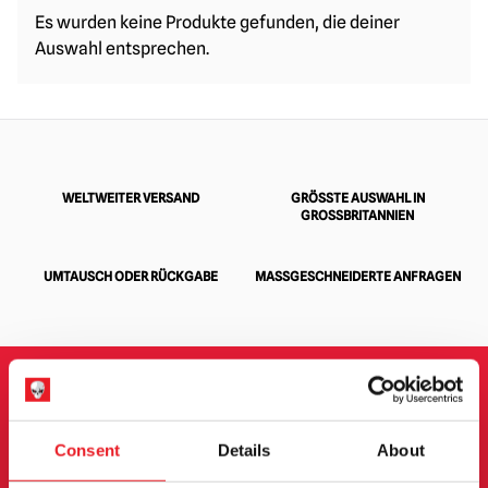
Es wurden keine Produkte gefunden, die deiner
Auswahl entsprechen.
WELTWEITER VERSAND
GRÖSSTE AUSWAHL IN G
ROSSBRITANNIEN
UMTAUSCH ODER RÜCKGABE
MASSGESCHNEIDERTE ANFRAGEN
ANMELDUNG ZUM
Consent
Details
About
NEWSLETTER