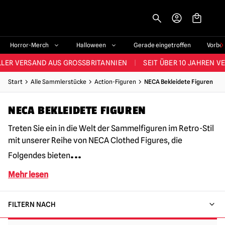
-->
STES SORTIMENT IM VEREINIGTEN KÖNIGREICH
|
ÜBER 60.000 ZUF
Horror-Merch
Halloween
Gerade eingetroffen
Vorbe
LER VERSAND AUS GROSSBRITANNIEN
|
SEIT ÜBER 10 JAHREN V
JEDE WOCHE NEUE HORROR-FANARTIKEL
Start
Alle Sammlerstücke
Action-Figuren
NECA Bekleidete Figuren
RÖSSTES HALLOWEEN-SORTIMENT IN UK
|
ÜBER 300 REQUISITE
NECA BEKLEIDETE FIGUREN
STES SORTIMENT IM VEREINIGTEN KÖNIGREICH
|
ÜBER 60.000 ZUF
Treten Sie ein in die Welt der Sammelfiguren im Retro-Stil
mit unserer Reihe von NECA Clothed Figures, die
...
Folgendes bieten
Mehr lesen
FILTERN NACH