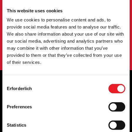
Melden Sie sich an, um über neue Produkte,
This website uses cookies
Veranstaltungen und mehr informiert zu werden.
We use cookies to personalise content and ads, to
provide social media features and to analyse our traffic.
We also share information about your use of our site with
ANMELDUNG
our social media, advertising and analytics partners who
Mit der Anmeldung zu unserem Newsletter erklären Sie sich mit
may combine it with other information that you’ve
unserem
Datenschutzbestimmungen
.
provided to them or that they’ve collected from your use
of their services.
Consent
Erforderlich
Selection
OFFIZIELLE UK & EUROPÄISCHE
HÄNDLER VON...
Preferences
Statistics