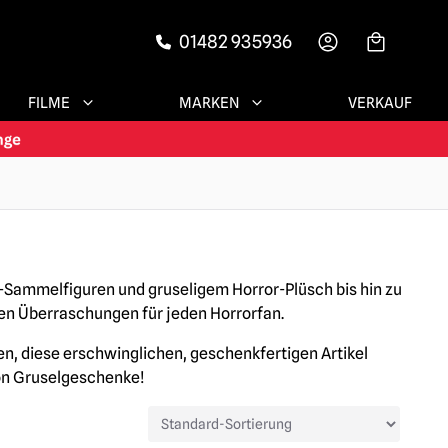
01482 935936
-->
FILME
MARKEN
VERKAUF
s-Sammelfiguren und gruseligem Horror-Plüsch bis hin zu
gen Überraschungen für jeden Horrorfan.
en, diese erschwinglichen, geschenkfertigen Artikel
on Gruselgeschenke!