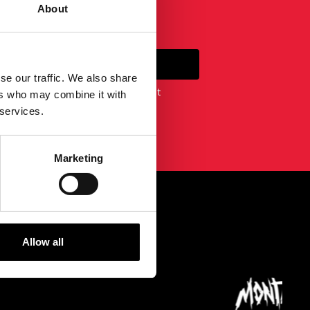
About
ANMELDUNG
se our traffic. We also share
em Newsletter erklären Sie sich mit
ers who may combine it with
timmungen
.
 services.
Marketing
...
Allow all