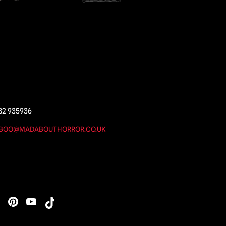
82 935936
BOO@MADABOUTHORROR.CO.UK
s