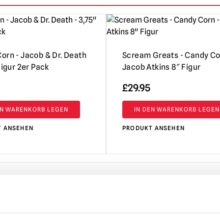
orn - Jacob & Dr. Death
Scream Greats - Candy Co
Figur 2er Pack
Jacob Atkins 8″ Figur
£
29.95
EN WARENKORB LEGEN
IN DEN WARENKORB LEGEN
T ANSEHEN
PRODUKT ANSEHEN
TE AUSWAHL IN GROSSBRITANNIEN
UMTAUSCH ODER RÜCKGABE