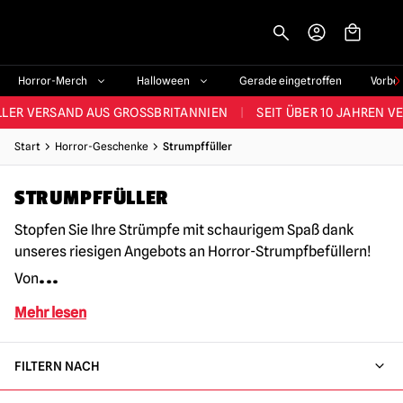
-->
STES SORTIMENT IM VEREINIGTEN KÖNIGREICH
|
ÜBER 60.000 ZUF
Horror-Merch
Halloween
Gerade eingetroffen
Vorbe
LER VERSAND AUS GROSSBRITANNIEN
|
SEIT ÜBER 10 JAHREN V
JEDE WOCHE NEUE HORROR-FANARTIKEL
Start
Horror-Geschenke
Strumpffüller
RÖSSTES HALLOWEEN-SORTIMENT IN UK
|
ÜBER 300 REQUISITE
STRUMPFFÜLLER
STES SORTIMENT IM VEREINIGTEN KÖNIGREICH
|
ÜBER 60.000 ZUF
Stopfen Sie Ihre Strümpfe mit schaurigem Spaß dank
unseres riesigen Angebots an Horror-Strumpfbefüllern!
...
Von
Mehr lesen
FILTERN NACH