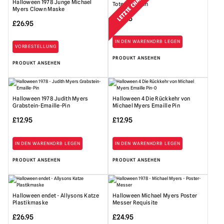
LETZTE CHANCE!
Halloween 1978 Junge Michael
Totenkopf-Pin
Myers Clown Maske
£
12.95
£
26.95
IN DEN WARENKORB LEGEN
VORBESTELLUNG
PRODUKT ANSEHEN
PRODUKT ANSEHEN
Halloween 1978 Judith Myers
Halloween 4 Die Rückkehr von
Grabstein-Emaille-Pin
Michael Myers Emaille Pin
£
12.95
£
12.95
IN DEN WARENKORB LEGEN
IN DEN WARENKORB LEGEN
PRODUKT ANSEHEN
PRODUKT ANSEHEN
Halloween endet - Allysons Katze
Halloween Michael Myers Poster
Plastikmaske
Messer Requisite
£
26.95
£
24.95