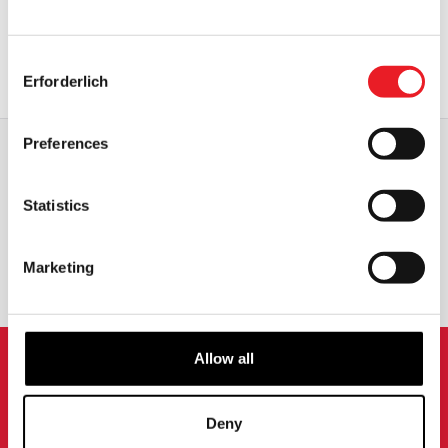
Consent
1
2
WEITER
Erforderlich
Selection
Preferences
WELTWEITER VERSAND
GRÖSSTE AUSWAHL IN G
Statistics
ROSSBRITANNIEN
UMTAUSCH ODER RÜCKGABE
MASSGESCHNEIDERTE ANFRAGEN
Marketing
Allow all
ANMELDUNG ZUM
NEWSLETTER
Deny