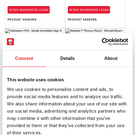
IN DEN WARENKORB LEGEN
IN DEN WARENKORB LEGEN
PRODUKT ANSEHEN
PRODUKT ANSEHEN
Halloween 1978 - Strode Realty
Michael Myers 7″ Phunny Plüsch
Schild
£
26.95
£
21.95
Consent
Details
About
NICHT VERFÜGBAR
NICHT VERFÜGBAR
PRODUKT ANSEHEN
PRODUKT ANSEHEN
This website uses cookies
We use cookies to personalise content and ads, to
Halloween 1978 Michael Myers
Halloween 1978 Poster Emaille Pin
provide social media features and to analyse our traffic.
Emaille Pin
We also share information about your use of our site with
£
12.95
£
12.95
our social media, advertising and analytics partners who
may combine it with other information that you’ve
NICHT VERFÜGBAR
NICHT VERFÜGBAR
provided to them or that they’ve collected from your use
PRODUKT ANSEHEN
PRODUKT ANSEHEN
of their services.