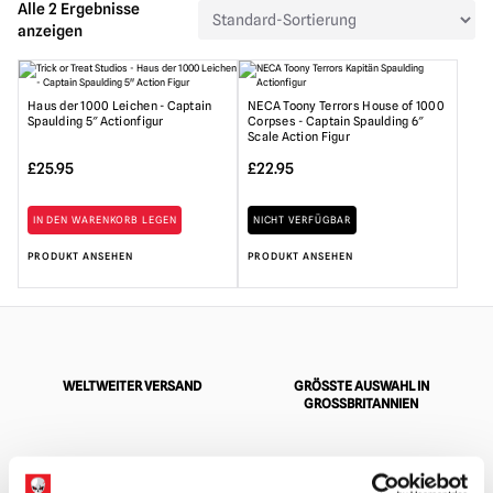
Alle 2 Ergebnisse
anzeigen
Haus der 1000 Leichen - Captain
NECA Toony Terrors House of 1000
Spaulding 5″ Actionfigur
Corpses - Captain Spaulding 6″
Scale Action Figur
£
25.95
£
22.95
IN DEN WARENKORB LEGEN
NICHT VERFÜGBAR
PRODUKT ANSEHEN
PRODUKT ANSEHEN
WELTWEITER VERSAND
GRÖSSTE AUSWAHL IN G
ROSSBRITANNIEN
UMTAUSCH ODER RÜCKGABE
MASSGESCHNEIDERTE ANFRAGEN