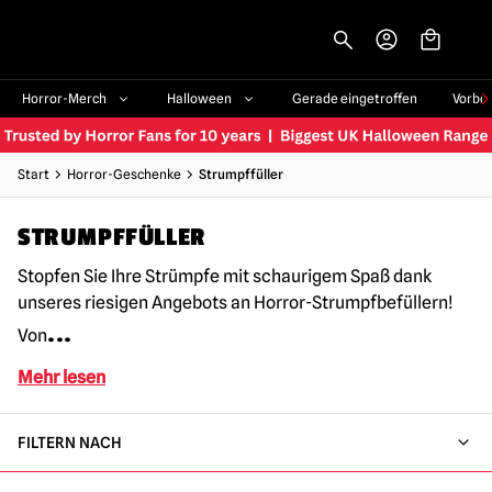
-->
Horror-Merch
Halloween
Gerade eingetroffen
Vorbe
Start
Horror-Geschenke
Strumpffüller
STRUMPFFÜLLER
Stopfen Sie Ihre Strümpfe mit schaurigem Spaß dank
unseres riesigen Angebots an Horror-Strumpfbefüllern!
...
Von
Mehr lesen
FILTERN NACH