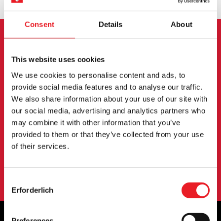
Consent
Details
About
ANMELDUNG ZUM
This website uses cookies
NEWSLETTER
We use cookies to personalise content and ads, to
provide social media features and to analyse our traffic.
Melden Sie sich an, um über neue Produkte,
We also share information about your use of our site with
Veranstaltungen und mehr informiert zu werden.
our social media, advertising and analytics partners who
may combine it with other information that you’ve
provided to them or that they’ve collected from your use
ANMELDUNG
of their services.
Mit der Anmeldung zu unserem Newsletter erklären Sie sich mit
unserem
Datenschutzbestimmungen
.
Consent
Erforderlich
Selection
Preferences