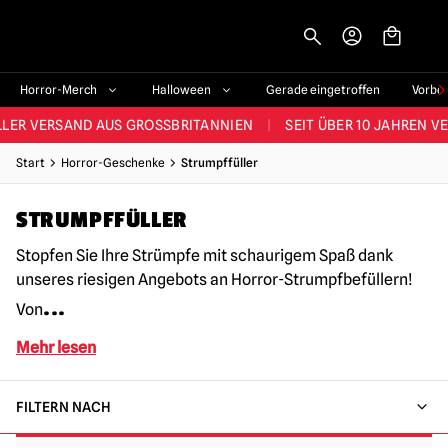
-->
STES SORTIMENT IM VEREINIGTEN KÖNIGREICH
|
ÜBER 60.000 ZUF
Horror-Merch
Halloween
Gerade eingetroffen
Vorbe
LER VERSAND AUS GROSSBRITANNIEN
|
SEIT ÜBER 10 JAHREN V
JEDE WOCHE NEUE HORROR-FANARTIKEL
Start
Horror-Geschenke
Strumpffüller
RÖSSTES HALLOWEEN-SORTIMENT IN UK
|
ÜBER 300 REQUISITE
STRUMPFFÜLLER
STES SORTIMENT IM VEREINIGTEN KÖNIGREICH
|
ÜBER 60.000 ZUF
Stopfen Sie Ihre Strümpfe mit schaurigem Spaß dank
unseres riesigen Angebots an Horror-Strumpfbefüllern!
...
Von
Mehr lesen
FILTERN NACH