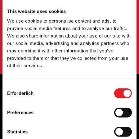
Melden Sie sich an, um über neue Produkte,
This website uses cookies
Veranstaltungen und mehr informiert zu werden.
We use cookies to personalise content and ads, to
provide social media features and to analyse our traffic.
We also share information about your use of our site with
ANMELDUNG
our social media, advertising and analytics partners who
Mit der Anmeldung zu unserem Newsletter erklären Sie sich mit
may combine it with other information that you’ve
unserem
Datenschutzbestimmungen
.
provided to them or that they’ve collected from your use
of their services.
Consent
Erforderlich
Selection
OFFIZIELLE UK & EUROPÄISCHE
HÄNDLER VON...
Preferences
Statistics