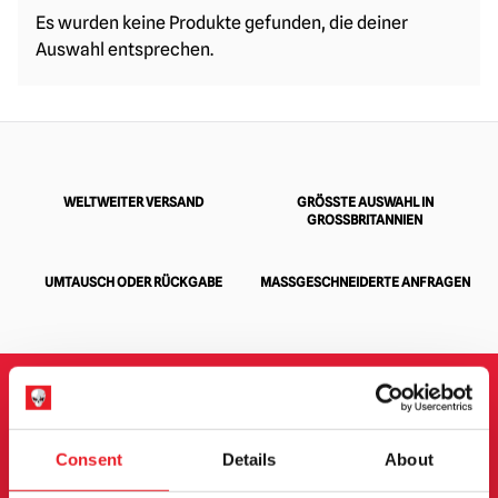
Es wurden keine Produkte gefunden, die deiner
Auswahl entsprechen.
WELTWEITER VERSAND
GRÖSSTE AUSWAHL IN G
ROSSBRITANNIEN
UMTAUSCH ODER RÜCKGABE
MASSGESCHNEIDERTE ANFRAGEN
ANMELDUNG ZUM
Consent
Details
About
NEWSLETTER