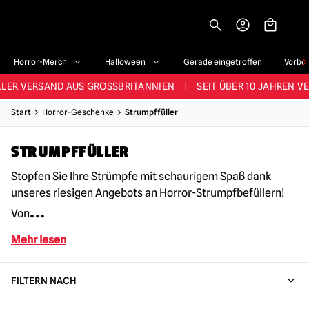
-->
STES SORTIMENT IM VEREINIGTEN KÖNIGREICH
|
ÜBER 60.000 ZUF
Horror-Merch
Halloween
Gerade eingetroffen
Vorbe
LER VERSAND AUS GROSSBRITANNIEN
|
SEIT ÜBER 10 JAHREN V
JEDE WOCHE NEUE HORROR-FANARTIKEL
Start
Horror-Geschenke
Strumpffüller
RÖSSTES HALLOWEEN-SORTIMENT IN UK
|
ÜBER 300 REQUISITE
STRUMPFFÜLLER
STES SORTIMENT IM VEREINIGTEN KÖNIGREICH
|
ÜBER 60.000 ZUF
Stopfen Sie Ihre Strümpfe mit schaurigem Spaß dank
unseres riesigen Angebots an Horror-Strumpfbefüllern!
...
Von
Mehr lesen
FILTERN NACH