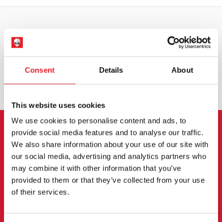
WELTWEITER VERSAND
GRÖSSTE AUSWAHL IN G
ROSSBRITANNIEN
Consent
Details
About
UMTAUSCH ODER RÜCKGABE
MASSGESCHNEIDERTE ANFRAGEN
This website uses cookies
We use cookies to personalise content and ads, to
provide social media features and to analyse our traffic.
ANMELDUNG ZUM
We also share information about your use of our site with
our social media, advertising and analytics partners who
NEWSLETTER
may combine it with other information that you’ve
provided to them or that they’ve collected from your use
Melden Sie sich an, um über neue Produkte,
of their services.
Veranstaltungen und mehr informiert zu werden.