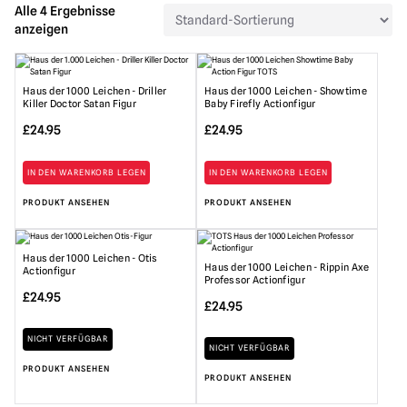
Alle 4 Ergebnisse
anzeigen
Haus der 1000 Leichen - Driller
Haus der 1000 Leichen - Showtime
Killer Doctor Satan Figur
Baby Firefly Actionfigur
£
24.95
£
24.95
IN DEN WARENKORB LEGEN
IN DEN WARENKORB LEGEN
PRODUKT ANSEHEN
PRODUKT ANSEHEN
Haus der 1000 Leichen - Otis
Haus der 1000 Leichen - Rippin Axe
Actionfigur
Professor Actionfigur
£
24.95
£
24.95
NICHT VERFÜGBAR
NICHT VERFÜGBAR
PRODUKT ANSEHEN
PRODUKT ANSEHEN