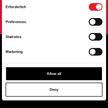
Consent
ANMELDUNG
Erforderlich
Selection
Mit der Anmeldung zu unserem Newsletter erklären Sie sich mit
unserem
Datenschutzbestimmungen
.
Preferences
Statistics
Marketing
OFFIZIELLE UK & EUROPÄISCHE
HÄNDLER VON...
Allow all
Deny