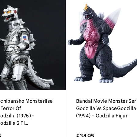
Ichibansho Monsterlise
Bandai Movie Monster Ser
 Terror Of
Godzilla Vs SpaceGodzilla
dzilla (1975) –
(1994) – Godzilla Figur
dzilla 2 Fi…
5
£
34.95