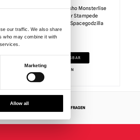
n
Bandai Ichibansho Monsterlise
la
Figuren Monster Stampede
la
Godzilla gegen Spacegodzilla
se our traffic. We also share
(1994) –…
ers who may combine it with
£
119.95
 services.
NICHT VERFÜGBAR
Marketing
PRODUKT ANSEHEN
Allow all
MASSGESCHNEIDERTE ANFRAGEN