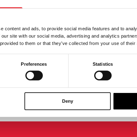
Ichibansho Figuren
Bandai Ichibansho Figure
 (1954) – Godzilla Figur
Monster Stampede Godzil
Minus One (2023) – Godzil
e content and ads, to provide social media features and to analy
(Hitzestrahl…
 our site with our social media, advertising and analytics partn
5
£
139.95
 provided to them or that they’ve collected from your use of their
HT VERFÜGBAR
NICHT VERFÜGBAR
Preferences
Statistics
T ANSEHEN
PRODUKT ANSEHEN
Deny
TE AUSWAHL IN GROSSBRITANNIEN
UMTAUSCH ODER RÜCKGABE