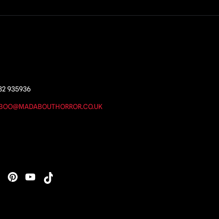
82 935936
BOO@MADABOUTHORROR.CO.UK
s