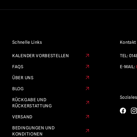
Raubtier
(7)
Kürbiskopf
(2)
Puppenspieler
(3)
Die Rückkehr der lebenden Toten
(4)
Schnelle Links
Kontakt
RoboCop
(1)
KALENDER VORBESTELLEN
TEL:
014
Gruselfilm
(5)
FAQS
E-MAIL:
Scream / GhostFace Masken &
Sammlerstücke
(20)
ÜBER UNS
Krieg der Sterne
(1)
BLOG
Soziale
Terminator
(2)
RÜCKGABE UND
RÜCKERSTATTUNG
Schreckgespenst
(28)
VERSAND
Texas Chainsaw Massacre /
Leatherface
(15)
BEDINGUNGEN UND
KONDITIONEN