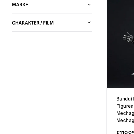
MARKE
Don Post Studios
(1)
CHARAKTER / FILM
Trick or Treat Studios
(67)
Alien
(3)
Spaß-Welt
(10)
Ein amerikanischer Werwolf in London
NECA Figuren / Sammlerstücke
(70)
(1)
Unendliche Statuen (Kaustic Plastik)
(4)
Annabelle / Die Heimsuchung
(4)
Zerschmetterte FX
(2)
Batman
(2)
Entwürfe für Werkbänke
(1)
Beavis & Butt-head
(1)
Kidrobot
(7)
Beetlejuice
(14)
Bandai 
Schreckgespenster
(26)
Figuren
Ben Cooper
(5)
Mechago
Dachrinnen-Garben
(10)
Schwarze Weihnachten
(1)
Mechago
MEZCO
(12)
Schwarzes Telefon
(1)
£
119.9