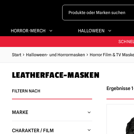
HORROR-MERCH
HALLOWEEN
GRÖSSTES & BE
SCHNEL
Start
Halloween- und Horrormasken
Horror Film & TV Mask
G
LEATHERFACE-MASKEN
GRÖSSTES & BE
Ergebnisse 1
FILTERN NACH
MARKE
Trick or Treat Studios
(14)
CHARAKTER / FILM