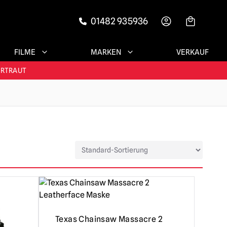
01482 935936
-->
FILME
MARKEN
VERKAUF
RIEDENE KUNDEN
ERTRAUT
N!
RIEDENE KUNDEN
Texas Chainsaw Massacre 2