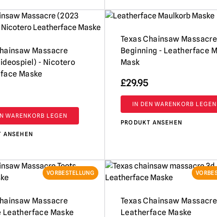
Texas Chainsaw Massacre
Chainsaw Massacre
Beginning - Leatherface 
ideospiel) - Nicotero
Mask
rface Maske
£
29.95
IN DEN WARENKORB LEGEN
EN WARENKORB LEGEN
PRODUKT ANSEHEN
T ANSEHEN
VORBESTELLUNG
VORBE
Chainsaw Massacre
Texas Chainsaw Massacre
 Leatherface Maske
Leatherface Maske