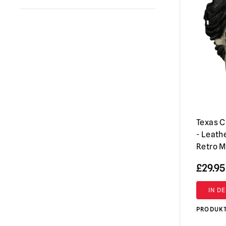
Texas Chainsaw Massacre /
Leatherface
(14)
Texas C
- Leath
Retro 
£
29.95
IN D
PRODUK