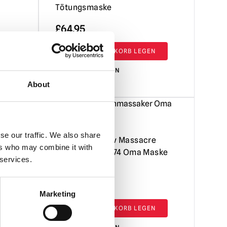
Tötungsmaske
£
64.95
IN DEN WARENKORB LEGEN
PRODUKT ANSEHEN
About
se our traffic. We also share
 3D
Texas Chainsaw Massacre
ers who may combine it with
Leatherface 1974 Oma Maske
 services.
£
64.95
Marketing
IN DEN WARENKORB LEGEN