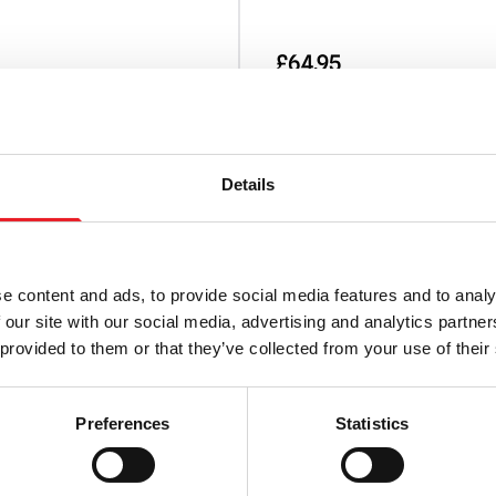
£
64.95
BESTELLUNG
VORBESTELLUNG
T ANSEHEN
PRODUKT ANSEHEN
Details
e content and ads, to provide social media features and to analy
hainsaw Massacre 1974
Texas Chainsaw Massacre
 our site with our social media, advertising and analytics partn
rface Pretty Woman
Leatherface Maske
 provided to them or that they’ve collected from your use of their
£
64.95
Preferences
Statistics
EN WARENKORB LEGEN
IN DEN WARENKORB LEGEN