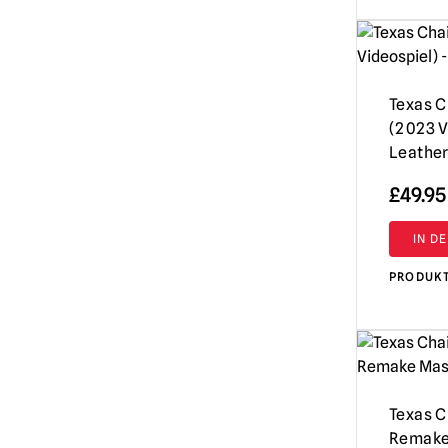
Texas 
(2023 V
Leathe
£
49.95
IN D
PRODUK
Texas 
Remake