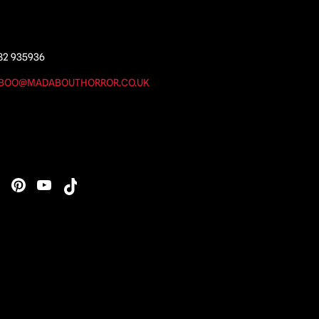
82 935936
BOO@MADABOUTHORROR.CO.UK
s