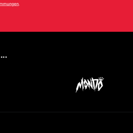
timmungen
.
...