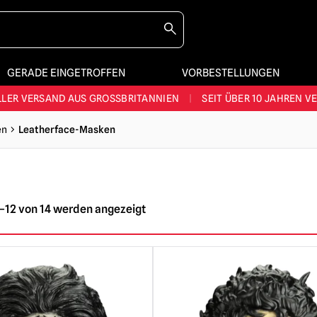
GERADE EINGETROFFEN
VORBESTELLUNGEN
STES SORTIMENT IM VEREINIGTEN KÖNIGREICH
|
ÜBER 60.000 ZUF
LER VERSAND AUS GROSSBRITANNIEN
|
SEIT ÜBER 10 JAHREN V
JEDE WOCHE NEUE HORROR-FANARTIKEL
en
Leatherface-Masken
RÖSSTES HALLOWEEN-SORTIMENT IN UK
|
ÜBER 300 REQUISITE
STES SORTIMENT IM VEREINIGTEN KÖNIGREICH
|
ÜBER 60.000 ZUF
–12 von 14 werden angezeigt