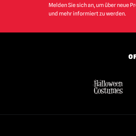
Melden Sie sich an, um über neue P
und mehr informiert zu werden.
OF