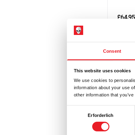
£
64.95
VOR
PRODUK
Consent
This website uses cookies
We use cookies to personalis
Texas C
information about your use of
Leathe
other information that you’ve
Maske
Consent
£
64.95
Erforderlich
Selection
IN D