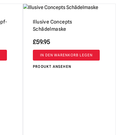
opf-
Illusive Concepts
Schädelmaske
£
59.95
IN DEN WARENKORB LEGEN
PRODUKT ANSEHEN