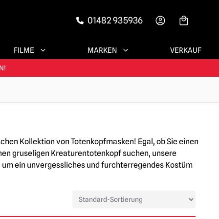
RIEDENE KUNDEN
01482 935936
-->
ERTRAUT
FILME
MARKEN
VERKAUF
N!
RIEDENE KUNDEN
chen Kollektion von Totenkopfmasken! Egal, ob Sie einen
inen gruseligen Kreaturentotenkopf suchen, unsere
ke, um ein unvergessliches und furchterregendes Kostüm