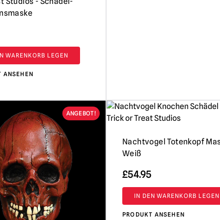
t Studios - Schädel-
onsmaske
EN WARENKORB LEGEN
T ANSEHEN
ANGEBOT!
Nachtvogel Totenkopf Mas
Weiß
£
54.95
IN DEN WARENKORB LEGEN
PRODUKT ANSEHEN