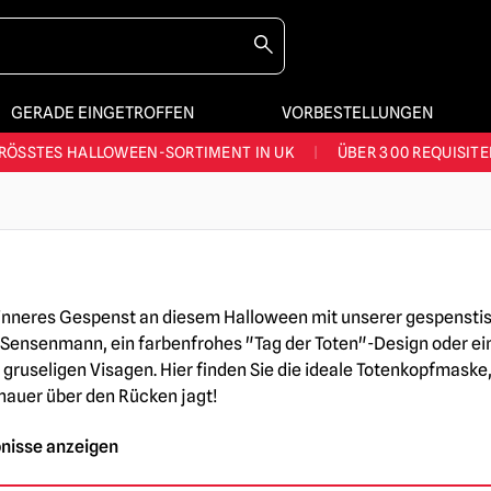
STES SORTIMENT IM VEREINIGTEN KÖNIGREICH
|
ÜBER 60.000 ZUF
LER VERSAND AUS GROSSBRITANNIEN
|
SEIT ÜBER 10 JAHREN V
GERADE EINGETROFFEN
VORBESTELLUNGEN
JEDE WOCHE NEUE HORROR-FANARTIKEL
RÖSSTES HALLOWEEN-SORTIMENT IN UK
|
ÜBER 300 REQUISITE
STES SORTIMENT IM VEREINIGTEN KÖNIGREICH
|
ÜBER 60.000 ZUF
 inneres Gespenst an diesem Halloween mit unserer gespenstis
 Sensenmann, ein farbenfrohes "Tag der Toten"-Design oder e
n gruseligen Visagen. Hier finden Sie die ideale Totenkopfmas
chauer über den Rücken jagt!
bnisse anzeigen