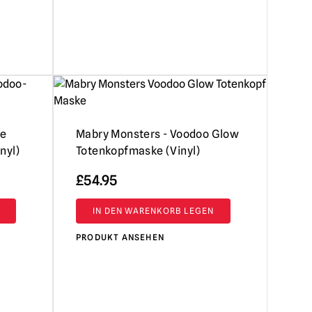
te
Mabry Monsters - Voodoo Glow
nyl)
Totenkopfmaske (Vinyl)
£
54.95
IN DEN WARENKORB LEGEN
PRODUKT ANSEHEN