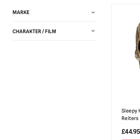
MARKE
Zerschmetterte FX
(1)
CHARAKTER / FILM
Kürbispulpe
(1)
Halloween / Michael Myers
(1)
Unsterbliche Masken
(1)
Sleepy Hollow
(1)
Trick or Treat Studios
(10)
Don Post Studios
(3)
Entwürfe für Werkbänke
(1)
Sleepy 
Reiters
£
44.95