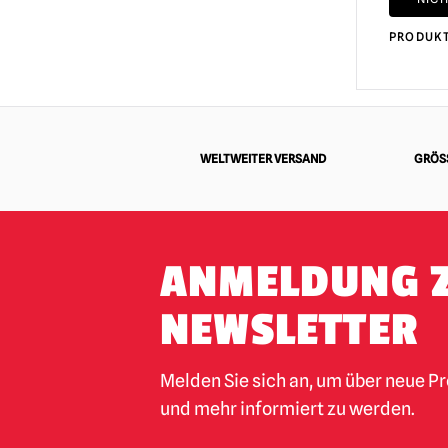
PRODUK
WELTWEITER VERSAND
GRÖSS
ANMELDUNG 
NEWSLETTER
Melden Sie sich an, um über neue P
und mehr informiert zu werden.