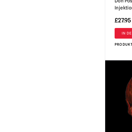
Don Pos
Injekti
£
27.95
IN D
PRODUK