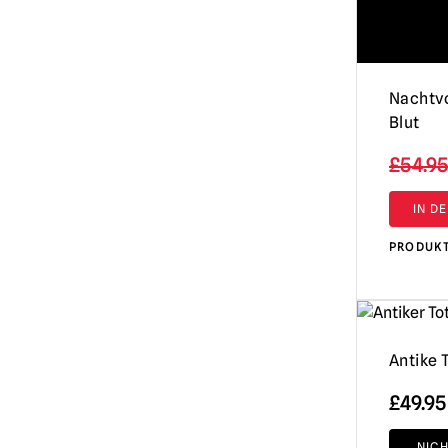
Nachtv
Blut
£
54.95
IN D
PRODUK
Antike
£
49.95
NIC