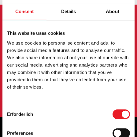
Consent
Details
About
ANMELDUNG ZUM
This website uses cookies
NEWSLETTER
We use cookies to personalise content and ads, to
Melden Sie sich an, um über neue Produkte,
provide social media features and to analyse our traffic.
We also share information about your use of our site with
Veranstaltungen und mehr informiert zu werden.
our social media, advertising and analytics partners who
may combine it with other information that you’ve
provided to them or that they’ve collected from your use
ANMELDUNG
of their services.
Mit der Anmeldung zu unserem Newsletter erklären Sie sich mit
unserem
Datenschutzbestimmungen
.
Consent
Erforderlich
Selection
Preferences