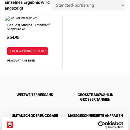
Einzelnes Ergebnis wird
angezeigt
Don Post Studios - Totenkopf-
Vinylmaske
£
54.95
IN DEN WARENKORB LEGEN
PRODUKT ANSEHEN
WELTWEITER VERSAND
GRÖSSTE AUSWAHL IN G
ROSSBRITANNIEN
UMTAUSCH ODER RÜCKGABE
MASSGESCHNEIDERTE ANFRAGEN