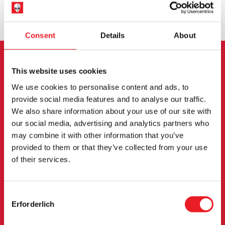
UMTAUSCH ODER RÜCKGABE
MASSGESCHNEIDERTE ANFRAGEN
Consent
Details
About
ANMELDUNG ZUM
This website uses cookies
We use cookies to personalise content and ads, to
NEWSLETTER
provide social media features and to analyse our traffic.
We also share information about your use of our site with
Melden Sie sich an, um über neue Produkte,
our social media, advertising and analytics partners who
Veranstaltungen und mehr informiert zu werden.
may combine it with other information that you’ve
provided to them or that they’ve collected from your use
of their services.
ANMELDUNG
Mit der Anmeldung zu unserem Newsletter erklären Sie sich mit
Consent
unserem
Datenschutzbestimmungen
.
Erforderlich
Selection