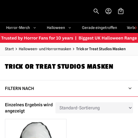
-->
Horror-Merch
Halloween
Gerade eingetroffen
Vorbe
Start
Halloween- und Horrormasken
Trick or Treat Studios Masken
TRICK OR TREAT STUDIOS MASKEN
FILTERN NACH
Einzelnes Ergebnis wird
angezeigt