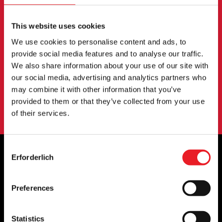
NEWSLETTER
Melden Sie sich an, um über neue Produkte,
This website uses cookies
Veranstaltungen und mehr informiert zu werden.
We use cookies to personalise content and ads, to
provide social media features and to analyse our traffic.
We also share information about your use of our site with
ANMELDUNG
our social media, advertising and analytics partners who
may combine it with other information that you’ve
Mit der Anmeldung zu unserem Newsletter erklären Sie sich mit
provided to them or that they’ve collected from your use
unserem
Datenschutzbestimmungen
.
of their services.
Consent
Erforderlich
Selection
OFFIZIELLE UK & EUROPÄISCHE
HÄNDLER VON...
Preferences
Statistics