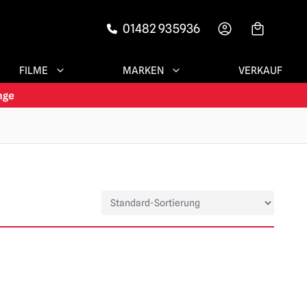
01482 935936
-->
FILME
MARKEN
VERKAUF