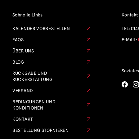
Spukhaus
(1)
Schnelle Links
Kontakt
Höllenfest
(1)
KALENDER VORBESTELLEN
TEL:
014
Hellraiser
(5)
FAQS
E-MAIL:
Haus der 1.000 Leichen / The Devil's
Rejects
(9)
ÜBER UNS
IT / Pennywise
(2)
BLOG
Eiserne Jungfrau
(4)
Soziale
RÜCKGABE UND
RÜCKERSTATTUNG
Jeepers Creepers
(2)
VERSAND
Killer Klowns aus dem Weltraum
(8)
BEDINGUNGEN UND
Krampus
(2)
KONDITIONEN
Verrückter Polizist
(1)
KONTAKT
Außenseiter
(3)
BESTELLUNG STORNIEREN
Mortal Kombat
(3)