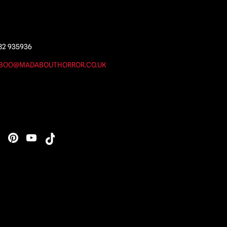
82 935936
BOO@MADABOUTHORROR.CO.UK
s