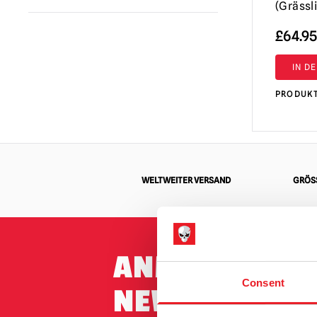
Don Post Studios
(10)
(Grässl
A Clockwork Orange
(1)
£
64.95
Annabelle / Die Heimsuchung
(1)
IN D
Beavis & Butt-head
(2)
PRODUK
Beetlejuice
(1)
Leichenbraut
(1)
Creepshow
(3)
Die dunkle Nacht der Vogelscheuche
(1)
WELTWEITER VERSAND
GRÖSS
Dracula
(1)
Dungeons & Dragons
(1)
EC Comics
(1)
ANMELDUNG 
Evil Dead / Armee der Finsternis / Ash
Consent
NEWSLETTER
vs. Evil Dead
(9)
Fallout
(8)