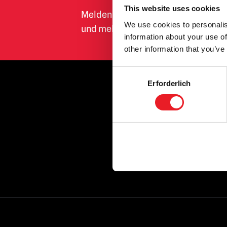
This website uses cookies
Melden Sie sich an, um über neue P
Freitag der 13. / Jason Voorhees Masken
We use cookies to personalis
und mehr informiert zu werden.
& mehr
(5)
information about your use of
Fulcis Zombie
(2)
other information that you’ve
GWAR
(1)
Consent
Geist (Papa Emeritus)
Erforderlich
(8)
Selection
OF
Geisterjäger
(3)
Ghoulies
(2)
Gänsehaut
(13)
Gremlins | Trick or Treat Studios
Requisiten & NECA Figuren
(2)
Halloween / Michael Myers
(38)
Hammer Horror
(3)
Spuk
(6)