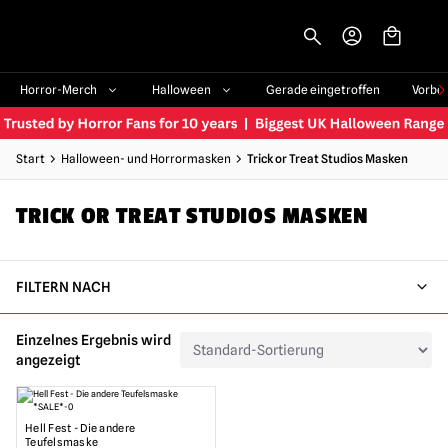
-->
Horror-Merch
Halloween
Gerade eingetroffen
Vorbe
Start
Halloween- und Horrormasken
Trick or Treat Studios Masken
TRICK OR TREAT STUDIOS MASKEN
FILTERN NACH
Einzelnes Ergebnis wird
angezeigt
Hell Fest - Die andere
Teufelsmaske