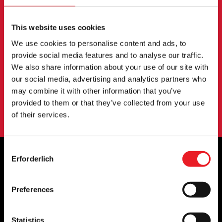
NEWSLETTER
This website uses cookies
Melden Sie sich an, um über neue Produkte,
Veranstaltungen und mehr informiert zu werden.
We use cookies to personalise content and ads, to
provide social media features and to analyse our traffic.
We also share information about your use of our site with
our social media, advertising and analytics partners who
ANMELDUNG
may combine it with other information that you’ve
Mit der Anmeldung zu unserem Newsletter erklären Sie sich mit
provided to them or that they’ve collected from your use
unserem
Datenschutzbestimmungen
.
of their services.
Consent
Erforderlich
Selection
OFFIZIELLE UK & EUROPÄISCHE
Preferences
HÄNDLER VON...
Statistics