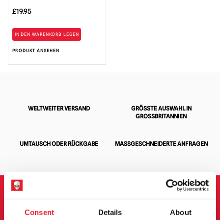
£
19.95
IN DEN WARENKORB LEGEN
PRODUKT ANSEHEN
WELTWEITER VERSAND
GRÖSSTE AUSWAHL IN G
ROSSBRITANNIEN
UMTAUSCH ODER RÜCKGABE
MASSGESCHNEIDERTE ANFRAGEN
ANMELDUNG ZUM
Consent
Details
About