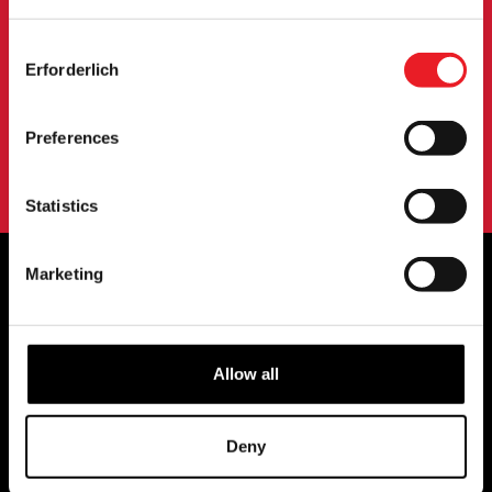
Veranstaltungen und mehr informiert zu werden.
Consent
Erforderlich
Selection
ANMELDUNG
Preferences
Mit der Anmeldung zu unserem Newsletter erklären Sie sich mit
unserem
Datenschutzbestimmungen
.
Statistics
Marketing
OFFIZIELLE UK & EUROPÄISCHE
HÄNDLER VON...
Allow all
Deny