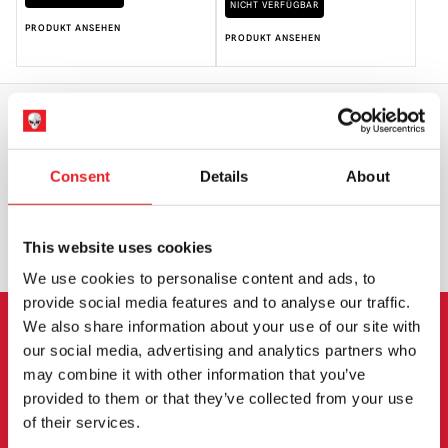
NICHT VERFÜGBAR
PRODUKT ANSEHEN
PRODUKT ANSEHEN
WELTWEITER VERSAND
GRÖSSTE AUSWAHL IN G
ROSSBRITANNIEN
Consent
Details
About
UMTAUSCH ODER RÜCKGABE
MASSGESCHNEIDERTE ANFRAGEN
This website uses cookies
We use cookies to personalise content and ads, to
provide social media features and to analyse our traffic.
We also share information about your use of our site with
ANMELDUNG ZUM
our social media, advertising and analytics partners who
may combine it with other information that you’ve
NEWSLETTER
provided to them or that they’ve collected from your use
of their services.
Melden Sie sich an, um über neue Produkte,