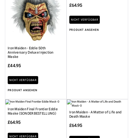
£
64.95
NICHT VERFÜGBAR
PRODUKT ANSEHEN
Iron Maiden - Eddie 50th
Anniversary Deluxe Injection
Maske
£
44.95
NICHT VERFÜGBAR
PRODUKT ANSEHEN
Iron Maiden Final Frontier Eddie
Iron Maiden - A Matter of Life and
Maske (SONDERBESTELLUNG)
Death Maske
£
64.95
£
64.95
NICHT VERFÜGBAR