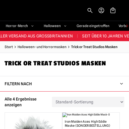
-->
STES SORTIMENT IM VEREINIGTEN KÖNIGREICH
|
ÜBER 60.000 ZUF
Horror-Merch
Halloween
Gerade eingetroffen
Vorbe
LER VERSAND AUS GROSSBRITANNIEN
|
SEIT ÜBER 10 JAHREN V
JEDE WOCHE NEUE HORROR-FANARTIKEL
Start
Halloween- und Horrormasken
Trick or Treat Studios Masken
RÖSSTES HALLOWEEN-SORTIMENT IN UK
|
ÜBER 300 REQUISITE
TRICK OR TREAT STUDIOS MASKEN
STES SORTIMENT IM VEREINIGTEN KÖNIGREICH
|
ÜBER 60.000 ZUF
FILTERN NACH
Alle 4 Ergebnisse
anzeigen
Iron Maiden Aces High Eddie
Maske (SONDERBESTELLUNG)