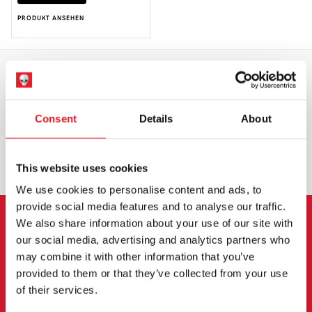
PRODUKT ANSEHEN
WELTWEITER VERSAND
GRÖSSTE AUSWAHL IN G
ROSSBRITANNIEN
Consent
Details
About
UMTAUSCH ODER RÜCKGABE
MASSGESCHNEIDERTE ANFRAGEN
This website uses cookies
We use cookies to personalise content and ads, to
provide social media features and to analyse our traffic.
We also share information about your use of our site with
ANMELDUNG ZUM
our social media, advertising and analytics partners who
may combine it with other information that you’ve
NEWSLETTER
provided to them or that they’ve collected from your use
of their services.
Melden Sie sich an, um über neue Produkte,