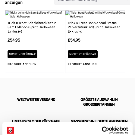
anzeigen
Trick R Treat Bobblehead Statue -
Trick R Treat Bobblehead Statue -
Sam Lollipop (Spirit Halloween
Papiertütenkind (Spirit Halloween
Exklusiv)
Exklusiv)
£
54.95
£
54.95
NICHT VERFÜGBAR
NICHT VERFÜGBAR
PRODUKT ANSEHEN
PRODUKT ANSEHEN
WELTWEITER VERSAND
GRÖSSTE AUSWAHL IN G
ROSSBRITANNIEN
UMTAUSCH ODER RÜCKGABE
MASSGESCHNEIDERTE ANFRAGEN