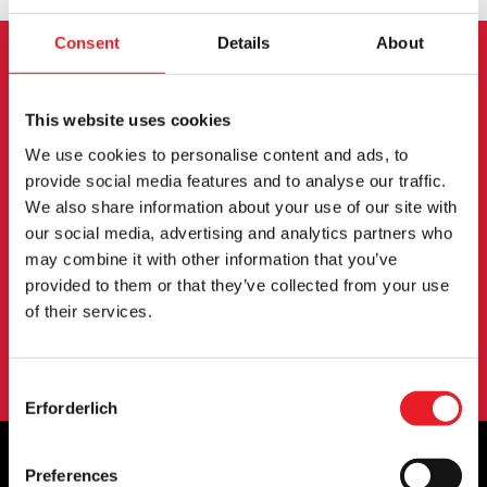
Consent
Details
About
ANMELDUNG ZUM
This website uses cookies
NEWSLETTER
We use cookies to personalise content and ads, to
provide social media features and to analyse our traffic.
Melden Sie sich an, um über neue Produkte,
We also share information about your use of our site with
Veranstaltungen und mehr informiert zu werden.
our social media, advertising and analytics partners who
may combine it with other information that you’ve
provided to them or that they’ve collected from your use
ANMELDUNG
of their services.
Mit der Anmeldung zu unserem Newsletter erklären Sie sich mit
unserem
Datenschutzbestimmungen
.
Consent
Erforderlich
Selection
Preferences