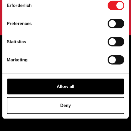
ANMELDUNG
Erforderlich
Selection
Mit der Anmeldung zu unserem Newsletter erklären Sie sich mit
unserem
Datenschutzbestimmungen
.
Preferences
Statistics
OFFIZIELLE UK & EUROPÄISCHE
Marketing
HÄNDLER VON...
Allow all
Deny