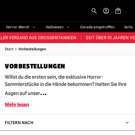
-->
STES SORTIMENT IM VEREINIGTEN KÖNIGREICH
|
ÜBER 60.000 ZUF
Horror-Merch
Halloween
Gerade eingetroffen
Vorbe
LER VERSAND AUS GROSSBRITANNIEN
|
SEIT ÜBER 10 JAHREN V
JEDE WOCHE NEUE HORROR-FANARTIKEL
Start
Vorbestellungen
RÖSSTES HALLOWEEN-SORTIMENT IN UK
|
ÜBER 300 REQUISITE
VORBESTELLUNGEN
STES SORTIMENT IM VEREINIGTEN KÖNIGREICH
|
ÜBER 60.000 ZUF
Willst du die ersten sein, die exklusive Horror-
Sammlerstücke in die Hände bekommen? Halten Sie Ihre
...
Augen auf unser
Mehr lesen
FILTERN NACH