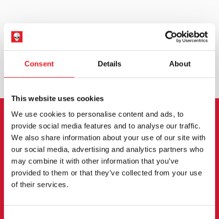
WELTWEITER VERSAND
GRÖSSTE AUSWAHL IN G
ROSSBRITANNIEN
Consent
Details
About
UMTAUSCH ODER RÜCKGABE
MASSGESCHNEIDERTE ANFRAGEN
This website uses cookies
We use cookies to personalise content and ads, to
provide social media features and to analyse our traffic.
ANMELDUNG ZUM
We also share information about your use of our site with
NEWSLETTER
our social media, advertising and analytics partners who
may combine it with other information that you’ve
Melden Sie sich an, um über neue Produkte,
provided to them or that they’ve collected from your use
Veranstaltungen und mehr informiert zu werden.
of their services.
Consent