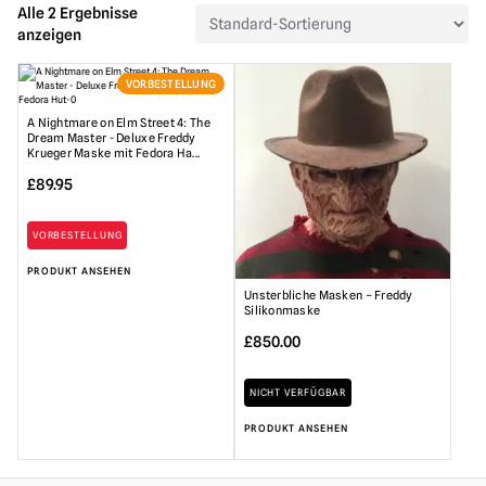
Alle 2 Ergebnisse
anzeigen
VORBESTELLUNG
A Nightmare on Elm Street 4: The
Dream Master - Deluxe Freddy
Krueger Maske mit Fedora Ha...
£
89.95
VORBESTELLUNG
PRODUKT ANSEHEN
Unsterbliche Masken – Freddy
Silikonmaske
£
850.00
NICHT VERFÜGBAR
PRODUKT ANSEHEN