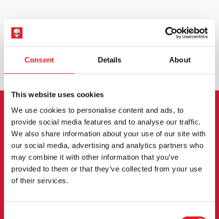
WELTWEITER VERSAND
GRÖSSTE AUSWAHL IN G
ROSSBRITANNIEN
UMTAUSCH ODER RÜCKGABE
MASSGESCHNEIDERTE ANFRAGEN
Consent
Details
About
This website uses cookies
We use cookies to personalise content and ads, to
ANMELDUNG ZUM
provide social media features and to analyse our traffic.
We also share information about your use of our site with
NEWSLETTER
our social media, advertising and analytics partners who
may combine it with other information that you’ve
Melden Sie sich an, um über neue Produkte,
provided to them or that they’ve collected from your use
Veranstaltungen und mehr informiert zu werden.
of their services.
ANMELDUNG
Consent