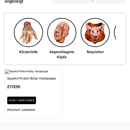
angezeigt
Körperteile
Abgeschlagene
Requisiten
Profess
Köpfe
Kost
Squelch Pinkel-Baby-Handpuppe
£
119.95
NICHT VERFÜGBAR
PRODUKT ANSEHEN