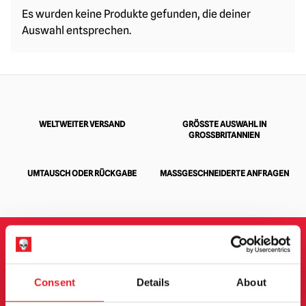
Es wurden keine Produkte gefunden, die deiner
Auswahl entsprechen.
WELTWEITER VERSAND
GRÖSSTE AUSWAHL IN G
ROSSBRITANNIEN
UMTAUSCH ODER RÜCKGABE
MASSGESCHNEIDERTE ANFRAGEN
ANMELDUNG ZUM
Consent
Details
About
NEWSLETTER