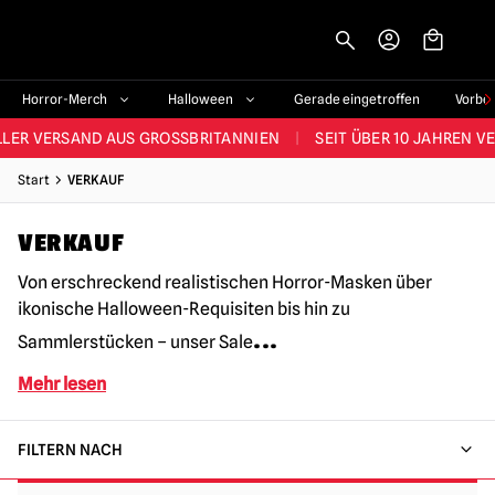
-->
STES SORTIMENT IM VEREINIGTEN KÖNIGREICH
|
ÜBER 60.000 ZUF
Horror-Merch
Halloween
Gerade eingetroffen
Vorbe
LER VERSAND AUS GROSSBRITANNIEN
|
SEIT ÜBER 10 JAHREN V
JEDE WOCHE NEUE HORROR-FANARTIKEL
Start
VERKAUF
RÖSSTES HALLOWEEN-SORTIMENT IN UK
|
ÜBER 300 REQUISITE
VERKAUF
STES SORTIMENT IM VEREINIGTEN KÖNIGREICH
|
ÜBER 60.000 ZUF
Von erschreckend realistischen Horror-Masken über
ikonische Halloween-Requisiten bis hin zu
...
Sammlerstücken – unser Sale
Mehr lesen
FILTERN NACH