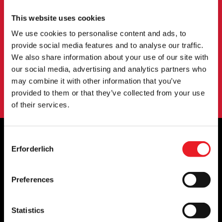
Melden Sie sich an, um über neue Produkte,
This website uses cookies
Veranstaltungen und mehr informiert zu werden.
We use cookies to personalise content and ads, to
provide social media features and to analyse our traffic.
We also share information about your use of our site with
ANMELDUNG
our social media, advertising and analytics partners who
Mit der Anmeldung zu unserem Newsletter erklären Sie sich mit
may combine it with other information that you’ve
unserem
Datenschutzbestimmungen
.
provided to them or that they’ve collected from your use
of their services.
Consent
Erforderlich
Selection
OFFIZIELLE UK & EUROPÄISCHE
HÄNDLER VON...
Preferences
Statistics