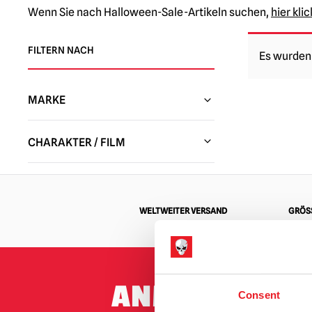
Wenn Sie nach Halloween-Sale-Artikeln suchen,
hier kli
FILTERN NACH
Es wurden 
MARKE
Trick or Treat Studios
(46)
CHARAKTER / FILM
Schreckgespenster
(1)
Alien
(1)
NECA Figuren / Sammlerstücke
(12)
Annabelle / Die Heimsuchung
(1)
Geist Halloween
(10)
WELTWEITER VERSAND
GRÖSS
Beetlejuice
(10)
Tinsley
(3)
Cannibal Ferox: Lasst sie langsam
Pallbearer Presse
(22)
sterben
(3)
Mondo
(1)
ANMELDUNG 
Kannibalen-Holocaust
(2)
Consent
Dachrinnen-Garben
(24)
Chucky Puppen / Child's Play | Offizielle