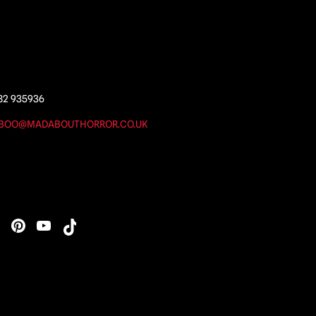
82 935936
BOO@MADABOUTHORROR.CO.UK
s