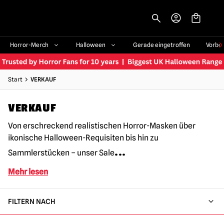
-->
Horror-Merch
Halloween
Gerade eingetroffen
Vorbe
Start
VERKAUF
VERKAUF
Von erschreckend realistischen Horror-Masken über
ikonische Halloween-Requisiten bis hin zu
...
Sammlerstücken – unser Sale
Mehr lesen
FILTERN NACH