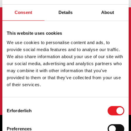
Consent
Details
About
ANMELDUNG ZUM
This website uses cookies
NEWSLETTER
We use cookies to personalise content and ads, to
provide social media features and to analyse our traffic.
Melden Sie sich an, um über neue Produkte,
We also share information about your use of our site with
Veranstaltungen und mehr informiert zu werden.
our social media, advertising and analytics partners who
may combine it with other information that you’ve
provided to them or that they’ve collected from your use
ANMELDUNG
of their services.
Mit der Anmeldung zu unserem Newsletter erklären Sie sich mit
unserem
Datenschutzbestimmungen
.
Consent
Erforderlich
Selection
Preferences