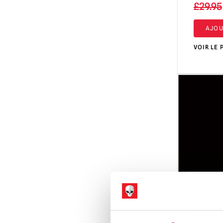
£
29.95
Darkman
(2)
AJOU
L'aube des morts
(1)
VOIR LE 
Journée des morts
(6)
Dracula
(5)
Donjons et Dragons
(1)
EC Comics
(1)
Evil Dead / L'Armée des Ténèbres / Ash
vs Evil Dead
(21)
Fallout
(8)
Masques du vendredi 13 / Jason
Voorhees et autres
(5)
Le zombie de Fulci
(2)
GWAR
(8)