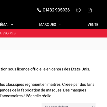
ENTS SATISFAITS
01482 935936
-->
 ANS
NÉMA
MARQUES
VENTE
ESSOIRES !
ENTS SATISFAITS
ion sous licence officielle en dehors des États-Unis.
dèles classiques régnaient en maîtres. Créée par des fans
 légendes de la fabrication de masques. Des masques
'accessoires à l'échelle réelle.