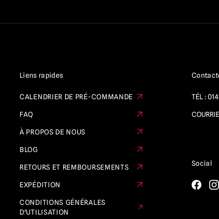
Les cauchemars de la rue Elm / Freddy
Krueger
(14)
Nosferatu
(3)
Le tueur d'orphelins
(1)
Phantasme
(3)
Liens rapides
Contact
Le Fantôme de l'Opéra
(5)
CALENDRIER DE PRÉ-COMMANDE
TÉL :
014
Le retour des morts-vivants
(8)
FAQ
COURRIE
Rob Zombie
(6)
À PROPOS DE NOUS
RoboCop
(5)
BLOG
Saw / Jigsaw | Répliques officielles de
Social
RETOURS ET REMBOURSEMENTS
poupées et d'accessoires
(1)
EXPÉDITION
Histoires effrayantes à raconter dans le
noir
(1)
CONDITIONS GÉNÉRALES
D'UTILISATION
Sinistre
(1)