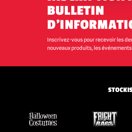
La maison des 1 000 cadavres / The
BULLETIN
Devil's Rejects
(18)
D'INFORMATI
IT / Pennywise
(4)
Iron Maiden
(7)
Inscrivez-vous pour recevoir les de
Jeepers Creepers
(3)
nouveaux produits, les événements 
Killer Klowns from Outer Space
(28)
Krampus
(5)
Farfadet
(2)
Maniac Cop
(2)
STOCKIS
Les Misfits
(5)
Mortal Kombat
(3)
Motorhead
(4)
Nightbreed (en anglais)
(1)