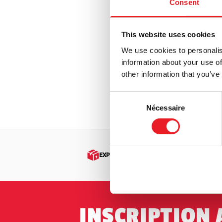
Consent
Fantôme (Papa Emeritus)
(16)
IT Poup
S.O.S. Fantômes
(9)
1
This website uses cookies
Les goules
(4)
We use cookies to personalis
£
599.9
La chair de poule
(22)
information about your use of
other information that you’ve
RUP
Gremlins | Trick or Treat Studios Props
& NECA Figures
(16)
VOIR LE 
Consent
Halloween / Michael Myers
(90)
Nécessaire
Selection
Horreur à la Hammer
(5)
Hantise
(8)
EXPÉDITION DANS LE MONDE ENTIER
Manoir hanté
(1)
Fête de l'enfer
(1)
Hellraiser
(12)
INSCRIPTION 
Maison près du cimetière
(2)