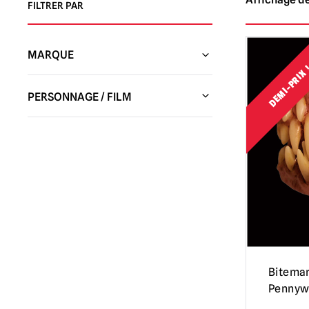
FILTRER PAR
MARQUE
DEMI-PRIX
Studios Trick or Treat
(635)
PERSONNAGE / FILM
Esprit d'Halloween
(1)
L'orange mécanique
(1)
Studios Don Post
(15)
Annabelle / The Conjuring
(2)
Beetlejuice
(3)
Maïs en bonbons
(2)
Candyman
(2)
Corpse Bride
(1)
Bitemar
Creepshow
(4)
Pennyw
La nuit noire de l'épouvantail
(1)