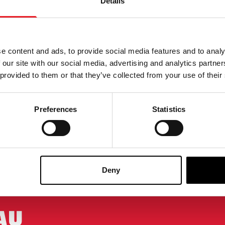
Details
ée Pennywise à l'échelle
e content and ads, to provide social media features and to analy
5
 our site with our social media, advertising and analytics partn
 provided to them or that they’ve collected from your use of their
TURE DE STOCK
PRODUIT
Preferences
Statistics
LA PLUS GRANDE GAMME DU ROYAUME-UNI
ÉCHANGE OU
Deny
AU