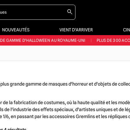
E ET LA MEILLEURE GAMME DU ROYAUME-UNI
|
PLUS DE 60 000 CLI
ÉDITION RAPIDE AU ROYAUME-UNI
|
RECONNU DEPUIS PLUS DE 10
NOUVEAUTÉS
VIENT D'ARRIVER
CI
NOUVEAUX PRODUITS DÉRIVÉS D'HORREUR CHAQUE SEMAINE
NDE GAMME D'HALLOWEEN AU ROYAUME-UNI
|
PLUS DE 300 ACC
E ET LA MEILLEURE GAMME DU ROYAUME-UNI
|
PLUS DE 60 000 CLI
a plus grande gamme de masques d'horreur et d'objets de collect
'or de la fabrication de costumes, où la haute qualité et les mo
s de l'industrie des effets spéciaux, d'artistes uniques et de
 1/6, en passant par les accessoires Gremlins et les répliques d
s 4 résultats