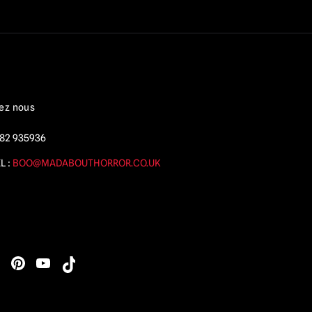
ez nous
82 935936
L :
BOO@MADABOUTHORROR.CO.UK