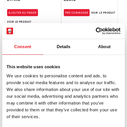
AJOUTER AU PANIER
PRÉ-COMMANDE
VOIR LE PRODUIT
VOIR LE PRODUIT
PRÉ-COMMANDE
Consent
Details
About
This website uses cookies
We use cookies to personalise content and ads, to
provide social media features and to analyse our traffic.
We also share information about your use of our site with
Trick 'R Treat - Sam 5″ Action
Masque en toile de jute Trick r Treat
Figure
Sam
our social media, advertising and analytics partners who
may combine it with other information that you’ve
£
29.95
£
64.95
provided to them or that they’ve collected from your use
of their services.
PRÉ-COMMANDE
VOIR LE PRODUIT
AJOUTER AU PANIER
VOIR LE PRODUIT