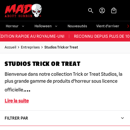
-->
E ET LA MEILLEURE GAMME DU ROYAUME-UNI
|
PLUS DE 60 000 CLI
Horreur
Halloween
Nouveautés
Vient d'arriver
ÉDITION RAPIDE AU ROYAUME-UNI
|
RECONNU DEPUIS PLUS DE 10
NOUVEAUX PRODUITS DÉRIVÉS D'HORREUR CHAQUE SEMAINE
Accueil
Entreprises
Studios Trick or Treat
NDE GAMME D'HALLOWEEN AU ROYAUME-UNI
|
PLUS DE 300 ACC
STUDIOS TRICK OR TREAT
E ET LA MEILLEURE GAMME DU ROYAUME-UNI
|
PLUS DE 60 000 CLI
Bienvenue dans notre collection Trick or Treat Studios, la
plus grande gamme de produits d'horreur sous licence
...
officielle.
Lire la suite
FILTRER PAR