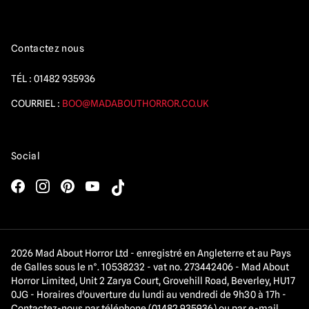
Contactez nous
TÉL :
01482 935936
COURRIEL :
BOO@MADABOUTHORROR.CO.UK
Social
2026 Mad About Horror Ltd - enregistré en Angleterre et au Pays
de Galles sous le n°. 10538232 - vat no. 273442406 - Mad About
Horror Limited, Unit 2 Zarya Court, Grovehill Road, Beverley, HU17
0JG - Horaires d'ouverture du lundi au vendredi de 9h30 à 17h -
Contactez-nous par téléphone (01482 935936) ou par e-mail