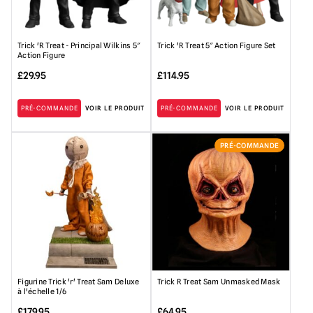
Trick 'R Treat - Principal Wilkins 5″
Trick 'R Treat 5″ Action Figure Set
Action Figure
£
29.95
£
114.95
PRÉ-COMMANDE
VOIR LE PRODUIT
PRÉ-COMMANDE
VOIR LE PRODUIT
PRÉ-COMMANDE
Figurine Trick 'r' Treat Sam Deluxe
Trick R Treat Sam Unmasked Mask
à l'échelle 1/6
£
179.95
£
64.95