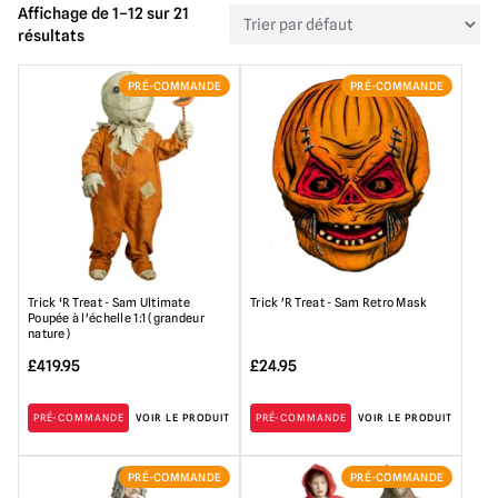
Affichage de 1–12 sur 21
résultats
PRÉ-COMMANDE
PRÉ-COMMANDE
Trick ‘R Treat - Sam Ultimate
Trick 'R Treat - Sam Retro Mask
Poupée à l'échelle 1:1 (grandeur
nature)
£
419.95
£
24.95
PRÉ-COMMANDE
VOIR LE PRODUIT
PRÉ-COMMANDE
VOIR LE PRODUIT
PRÉ-COMMANDE
PRÉ-COMMANDE