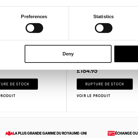
Preferences
Statistics
s des fêtes - Ornement
Cape Bela Lugosi Comte
Deny
ôme de l'Opéra
Dracula
£
184.95
TURE DE STOCK
RUPTURE DE STOCK
PRODUIT
VOIR LE PRODUIT
LA PLUS GRANDE GAMME DU ROYAUME-UNI
ÉCHANGE OU