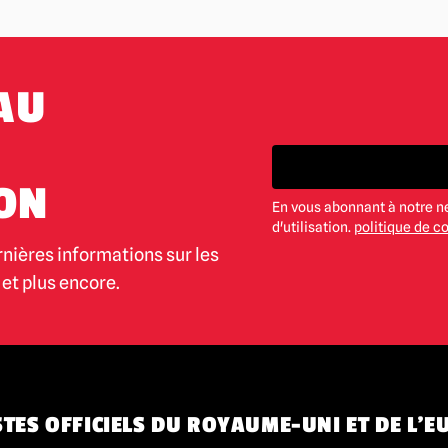
AU
ON
En vous abonnant à notre n
d'utilisation.
politique de co
rnières informations sur les
et plus encore.
TES OFFICIELS DU ROYAUME-UNI ET DE L'E