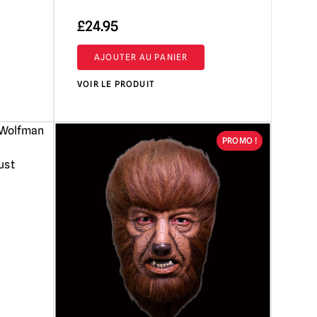
£
24.95
AJOUTER AU PANIER
VOIR LE PRODUIT
PROMO !
ust