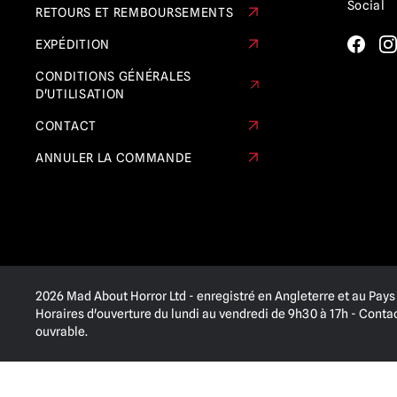
Social
RETOURS ET REMBOURSEMENTS
Les étrangers
(3)
EXPÉDITION
Le vengeur toxique
(9)
CONDITIONS GÉNÉRALES
La Quatrième Dimension
(1)
D'UTILISATION
Des farces et attrapes
(21)
CONTACT
True Romance
(5)
ANNULER LA COMMANDE
Twisted Metal / Sweet Tooth
(2)
Monstres universels
(8)
Nous
(1)
L'holocauste des zombies
(1)
2026 Mad About Horror Ltd - enregistré en Angleterre et au Pays 
Horaires d'ouverture du lundi au vendredi de 9h30 à 17h - Cont
ouvrable.