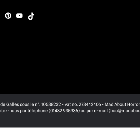
de Galles sous le n°. 10538232 - vat no. 273442406 - Mad About Horror 
actez-nous par téléphone (01482 935936) ou par e-mail (
boo@madabout