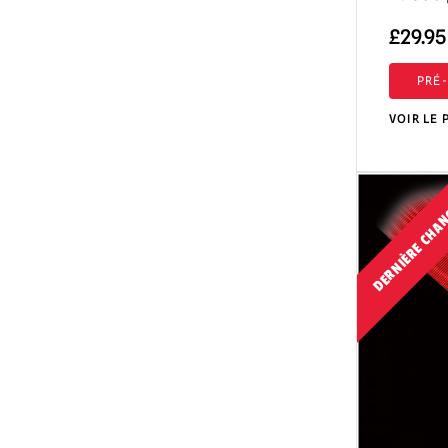
Darkman
(2)
£
29.95
L'aube des morts
(1)
PRÉ
Journée des morts
(6)
VOIR LE 
Dracula
(5)
Donjons et Dragons
(1)
DERNIÈRE CHAN
EC Comics
(1)
Evil Dead / L'Armée des Ténèbres / Ash
vs Evil Dead
(21)
Fallout
(8)
Masques du vendredi 13 / Jason
Voorhees et autres
(5)
Le zombie de Fulci
(2)
GWAR
(8)