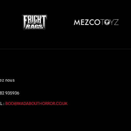
ez nous
82 935936
L :
BOO@MADABOUTHORROR.CO.UK