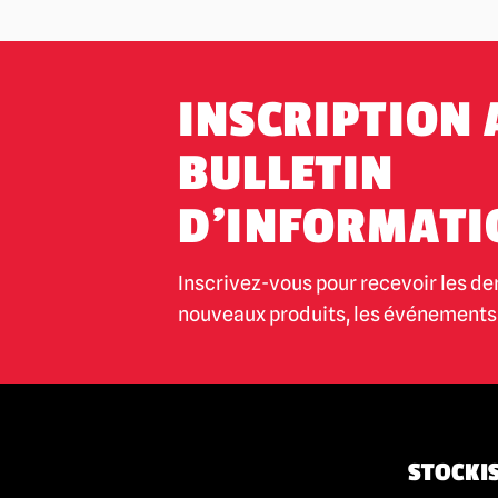
Les cauchemars de la rue Elm / Freddy
Krueger
(14)
Nosferatu
(3)
INSCRIPTION 
Le tueur d'orphelins
(1)
BULLETIN
Phantasme
(3)
Le Fantôme de l'Opéra
(5)
D'INFORMATI
Le retour des morts-vivants
(8)
Inscrivez-vous pour recevoir les de
Rob Zombie
(6)
nouveaux produits, les événements 
RoboCop
(5)
Saw / Jigsaw | Répliques officielles de
poupées et d'accessoires
(1)
Histoires effrayantes à raconter dans le
noir
(1)
STOCKIS
Sinistre
(1)