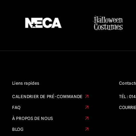
Sleepy Hollow
(5)
Tortues Ninja mutantes
(6)
Terrifier
(27)
Massacre à la tronçonneuse /
Leatherface
(43)
Thanksgiving
(3)
Le corbeau
(4)
Les rejetés du diable
(4)
Liens rapides
Contact
L'Exorciste
(3)
CALENDRIER DE PRÉ-COMMANDE
TÉL :
014
La porte
(1)
FAQ
COURRIE
Les garçons perdus
(3)
À PROPOS DE NOUS
La Purge
(5)
BLOG
The Shining
(1)