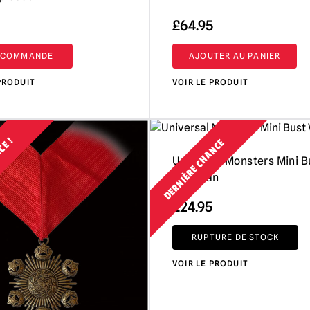
£
64.95
-COMMANDE
AJOUTER AU PANIER
PRODUIT
VOIR LE PRODUIT
CE !
DERNIÈRE CHANCE
Universal Monsters Mini B
Wolfman
£
24.95
RUPTURE DE STOCK
VOIR LE PRODUIT