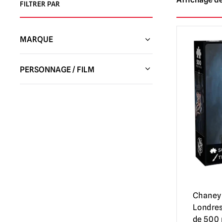
FILTRER PAR
MARQUE
Studios Trick or Treat
(635)
PERSONNAGE / FILM
Esprit d'Halloween
(1)
L'orange mécanique
(1)
Studios Don Post
(15)
Annabelle / The Conjuring
(2)
Beetlejuice
(3)
Maïs en bonbons
(2)
Candyman
(2)
Corpse Bride
(1)
Chaney 
Creepshow
(4)
Londres
La nuit noire de l'épouvantail
(1)
de 500 