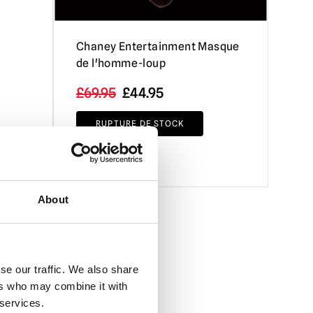
Chaney Entertainment Masque
de l'homme-loup
Le
Le
£
69.95
£
44.95
prix
prix
RUPTURE DE STOCK
initial
actuel
était
est
VOIR LE PRODUIT
de
de
:
:
About
69,95
44,95
£.
£.
se our traffic. We also share
ers who may combine it with
 services.