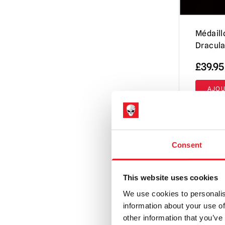
Fantôme (Papa Emeritus)
(16)
S.O.S. Fantômes
(9)
Médaill
Les goules
(4)
Dracul
La chair de poule
(22)
£
39.95
Gremlins | Trick or Treat Studios Props
& NECA Figures
(16)
AJOU
Halloween / Michael Myers
(90)
VOIR LE 
Horreur à la Hammer
(5)
Hantise
(8)
Consent
Manoir hanté
(1)
This website uses cookies
Fête de l'enfer
(1)
We use cookies to personalis
Hellraiser
(12)
information about your use of
Maison près du cimetière
(2)
other information that you’ve