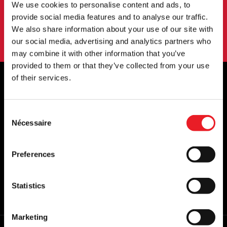
S'INSCRIRE
We use cookies to personalise content and ads, to
provide social media features and to analyse our traffic.
En vous abonnant à notre newsletter, vous acceptez nos
We also share information about your use of our site with
conditions d'utilisation.
politique de confidentialité
.
our social media, advertising and analytics partners who
may combine it with other information that you’ve
provided to them or that they’ve collected from your use
of their services.
STOCKISTES OFFICIELS DU ROYAUME-
Consent
UNI ET DE L'EUROPE...
Nécessaire
Selection
Preferences
Statistics
Marketing