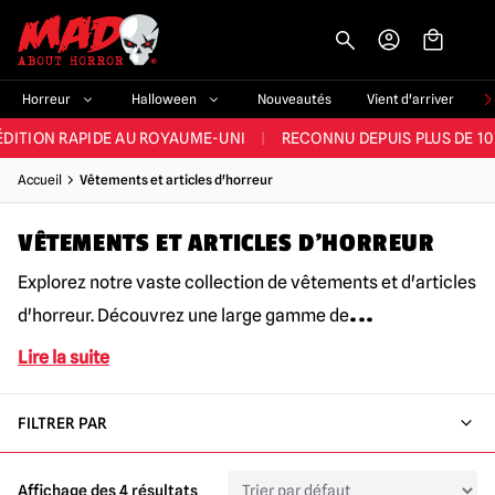
-->
E ET LA MEILLEURE GAMME DU ROYAUME-UNI
|
PLUS DE 60 000 CLI
Horreur
Halloween
Nouveautés
Vient d'arriver
ÉDITION RAPIDE AU ROYAUME-UNI
|
RECONNU DEPUIS PLUS DE 10
NOUVEAUX PRODUITS DÉRIVÉS D'HORREUR CHAQUE SEMAINE
Accueil
Vêtements et articles d'horreur
NDE GAMME D'HALLOWEEN AU ROYAUME-UNI
|
PLUS DE 300 ACC
VÊTEMENTS ET ARTICLES D'HORREUR
E ET LA MEILLEURE GAMME DU ROYAUME-UNI
|
PLUS DE 60 000 CLI
Explorez notre vaste collection de vêtements et d'articles
...
d'horreur. Découvrez une large gamme de
Lire la suite
FILTRER PAR
Affichage des 4 résultats