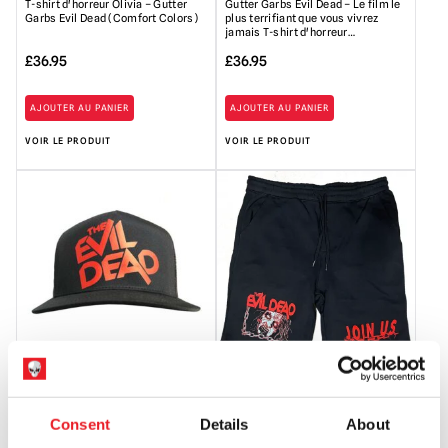
T-shirt d'horreur Olivia – Gutter
Gutter Garbs Evil Dead – Le film le
Garbs Evil Dead (Comfort Colors)
plus terrifiant que vous vivrez
jamais T-shirt d'horreur…
£
36.95
£
36.95
AJOUTER AU PANIER
AJOUTER AU PANIER
VOIR LE PRODUIT
VOIR LE PRODUIT
Pallbearer Press The Evil Dead
Pallbearer Press - Short de jogging
Classic Logo Snapback Hat
Evil Dead
Consent
Details
About
£
24.95
£
34.95