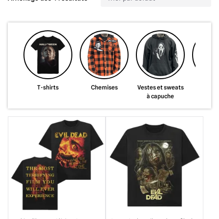
T-shirts
Chemises
Vestes et sweats
Sacs
à capuche
portefe