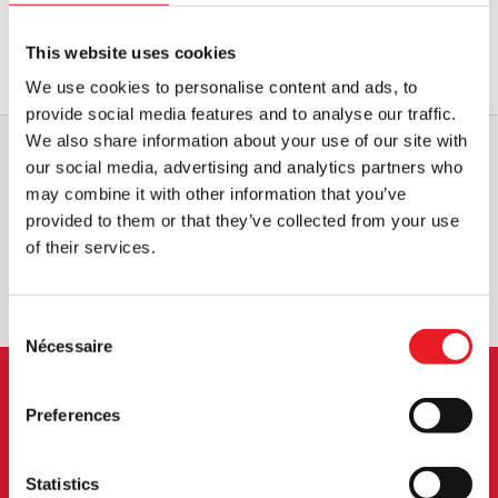
AJOUTER AU PANIER
AJOUTER AU PANIER
This website uses cookies
VOIR LE PRODUIT
VOIR LE PRODUIT
We use cookies to personalise content and ads, to
provide social media features and to analyse our traffic.
We also share information about your use of our site with
our social media, advertising and analytics partners who
may combine it with other information that you’ve
EXPÉDITION DANS LE MONDE ENTIER
LA PLUS GRANDE GAMME DU
ROYAUME-UNI
provided to them or that they’ve collected from your use
of their services.
ÉCHANGE OU RETOUR
DEMANDES SUR MESURE
Consent
Nécessaire
Selection
INSCRIPTION AU BULLETIN
Preferences
D'INFORMATION
Statistics