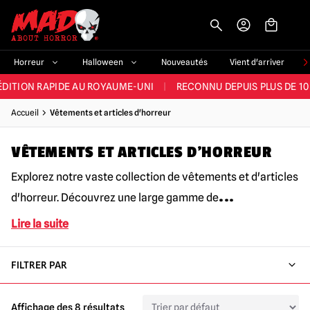
-->
E ET LA MEILLEURE GAMME DU ROYAUME-UNI
|
PLUS DE 60 000 CLI
Horreur
Halloween
Nouveautés
Vient d'arriver
ÉDITION RAPIDE AU ROYAUME-UNI
|
RECONNU DEPUIS PLUS DE 10
NOUVEAUX PRODUITS DÉRIVÉS D'HORREUR CHAQUE SEMAINE
Accueil
Vêtements et articles d'horreur
NDE GAMME D'HALLOWEEN AU ROYAUME-UNI
|
PLUS DE 300 ACC
VÊTEMENTS ET ARTICLES D'HORREUR
E ET LA MEILLEURE GAMME DU ROYAUME-UNI
|
PLUS DE 60 000 CLI
Explorez notre vaste collection de vêtements et d'articles
...
d'horreur. Découvrez une large gamme de
Lire la suite
FILTRER PAR
Affichage des 8 résultats