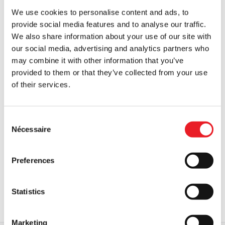
VOIR LE PRODUIT
VOIR LE PRODUIT
était
est
We use cookies to personalise content and ads, to
provide social media features and to analyse our traffic.
:
de
We also share information about your use of our site with
34,95
:
our social media, advertising and analytics partners who
£.
29,95
may combine it with other information that you’ve
£.
provided to them or that they’ve collected from your use
of their services.
Consent
Nécessaire
Selection
House of 1000 Corpses - Veste du
House of 1000 Corpses - Otis
capitaine Spaulding (Spirit
Driftwood Cross Lounge Pants
Halloween)
(Spirit Halloween)
£
119.95
£
44.95
Preferences
AJOUTER AU PANIER
RUPTURE DE STOCK
Statistics
VOIR LE PRODUIT
VOIR LE PRODUIT
Marketing