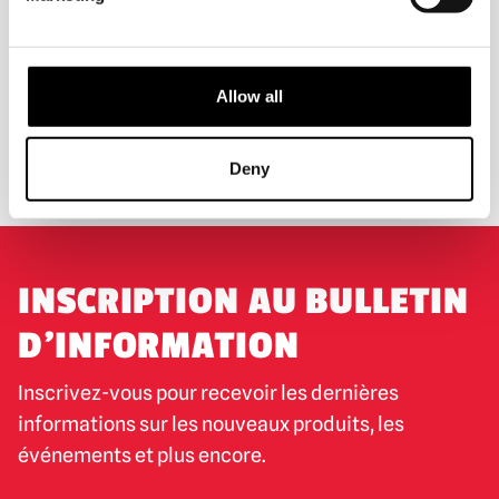
EXPÉDITION DANS LE MONDE ENTIER
LA PLUS GRANDE GAMME DU
ROYAUME-UNI
Allow all
ÉCHANGE OU RETOUR
DEMANDES SUR MESURE
Deny
INSCRIPTION AU BULLETIN
D'INFORMATION
Inscrivez-vous pour recevoir les dernières
informations sur les nouveaux produits, les
événements et plus encore.