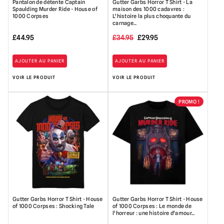
Pantalon de détente Captain
Gutter Garbs Horror T Shirt - La
Spaulding Murder Ride - House of
maison des 1000 cadavres :
1000 Corpses
L'histoire la plus choquante du
carnage...
Le
Le
£
44.95
£
34.95
£
29.95
prix
prix
AJOUTER AU PANIER
AJOUTER AU PANIER
initial
actuel
VOIR LE PRODUIT
VOIR LE PRODUIT
était
est
:
de
PROMO !
34,95
:
£.
29,95
£.
Gutter Garbs Horror T Shirt - House
Gutter Garbs Horror T Shirt - House
of 1000 Corpses : Shocking Tale
of 1000 Corpses : Le monde de
l'horreur : une histoire d'amour...