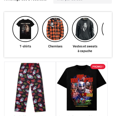
T-shirts
Chemises
Vestes et sweats
Sacs
à capuche
portefe
PROMO !