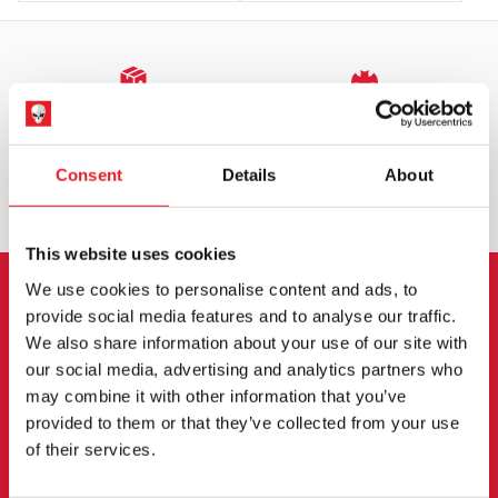
EXPÉDITION DANS LE MONDE ENTIER
LA PLUS GRANDE GAMME DU
ROYAUME-UNI
Consent
Details
About
ÉCHANGE OU RETOUR
DEMANDES SUR MESURE
This website uses cookies
We use cookies to personalise content and ads, to
INSCRIPTION AU BULLETIN
provide social media features and to analyse our traffic.
We also share information about your use of our site with
D'INFORMATION
our social media, advertising and analytics partners who
may combine it with other information that you’ve
Inscrivez-vous pour recevoir les dernières
provided to them or that they’ve collected from your use
informations sur les nouveaux produits, les
of their services.
événements et plus encore.