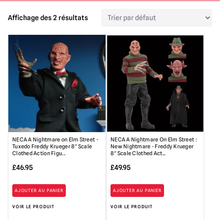
Affichage des 2 résultats
NECA A Nightmare on Elm Street -
NECA A Nightmare On Elm Street :
Tuxedo Freddy Krueger 8″ Scale
New Nightmare - Freddy Krueger
Clothed Action Figu...
8″ Scale Clothed Act...
£
46.95
£
49.95
AJOUTER AU PANIER
AJOUTER AU PANIER
VOIR LE PRODUIT
VOIR LE PRODUIT