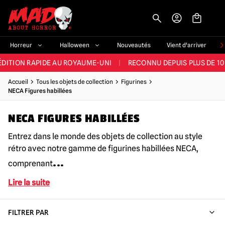
-->
E ET LA MEILLEURE GAMME DU ROYAUME-UNI
|
PLUS DE 60 000 CLI
Horreur
Halloween
Nouveautés
Vient d'arriver
ÉDITION RAPIDE AU ROYAUME-UNI
|
RECONNU DEPUIS PLUS DE 10
NOUVEAUX PRODUITS DÉRIVÉS D'HORREUR CHAQUE SEMAINE
Accueil
Tous les objets de collection
Figurines
NECA Figures habillées
NDE GAMME D'HALLOWEEN AU ROYAUME-UNI
|
PLUS DE 300 ACC
NECA FIGURES HABILLÉES
E ET LA MEILLEURE GAMME DU ROYAUME-UNI
|
PLUS DE 60 000 CLI
Entrez dans le monde des objets de collection au style
rétro avec notre gamme de figurines habillées NECA,
...
comprenant
Lire la suite
FILTRER PAR