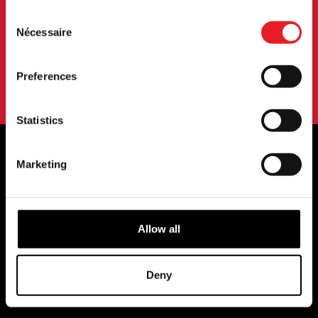
Consent
Nécessaire
Selection
S'INSCRIRE
En vous abonnant à notre newsletter, vous acceptez nos
Preferences
conditions d'utilisation.
politique de confidentialité
.
Statistics
Marketing
STOCKISTES OFFICIELS DU ROYAUME-
UNI ET DE L'EUROPE...
Allow all
Deny