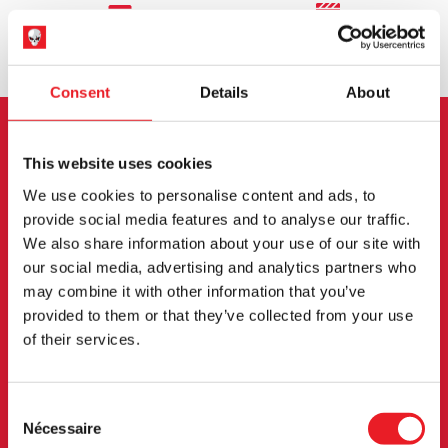
ÉCHANGE OU RETOUR
DEMANDES SUR MESURE
Consent
Details
About
INSCRIPTION AU BULLETIN
This website uses cookies
D'INFORMATION
We use cookies to personalise content and ads, to
provide social media features and to analyse our traffic.
We also share information about your use of our site with
Inscrivez-vous pour recevoir les dernières
our social media, advertising and analytics partners who
informations sur les nouveaux produits, les
may combine it with other information that you’ve
événements et plus encore.
provided to them or that they’ve collected from your use
of their services.
S'INSCRIRE
Consent
En vous abonnant à notre newsletter, vous acceptez nos
Nécessaire
Selection
conditions d'utilisation.
politique de confidentialité
.