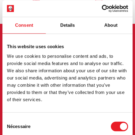
ÉCHANGE OU RETOUR
DEMANDES SUR MESURE
Consent
Details
About
INSCRIPTION AU BULLETIN
This website uses cookies
D'INFORMATION
We use cookies to personalise content and ads, to
provide social media features and to analyse our traffic.
Inscrivez-vous pour recevoir les dernières
We also share information about your use of our site with
informations sur les nouveaux produits, les
our social media, advertising and analytics partners who
may combine it with other information that you’ve
événements et plus encore.
provided to them or that they’ve collected from your use
of their services.
S'INSCRIRE
En vous abonnant à notre newsletter, vous acceptez nos
Consent
conditions d'utilisation.
politique de confidentialité
.
Nécessaire
Selection