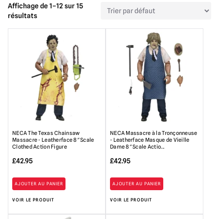
Affichage de 1–12 sur 15
résultats
NECA The Texas Chainsaw
NECA Massacre à la Tronçonneuse
Massacre - Leatherface 8″ Scale
- Leatherface Masque de Vieille
Clothed Action Figure
Dame 8″ Scale Actio...
£
42.95
£
42.95
AJOUTER AU PANIER
AJOUTER AU PANIER
VOIR LE PRODUIT
VOIR LE PRODUIT