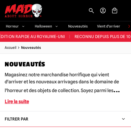
-->
E ET LA MEILLEURE GAMME DU ROYAUME-UNI
|
PLUS DE 60 000 CLI
Horreur
Halloween
Nouveautés
Vient d'arriver
ÉDITION RAPIDE AU ROYAUME-UNI
|
RECONNU DEPUIS PLUS DE 10
NOUVEAUX PRODUITS DÉRIVÉS D'HORREUR CHAQUE SEMAINE
Accueil
Nouveautés
NDE GAMME D'HALLOWEEN AU ROYAUME-UNI
|
PLUS DE 300 ACC
NOUVEAUTÉS
E ET LA MEILLEURE GAMME DU ROYAUME-UNI
|
PLUS DE 60 000 CLI
Magasinez notre marchandise horrifique qui vient
d'arriver et les nouveaux arrivages dans le domaine de
...
l'horreur et des objets de collection. Soyez parmi les
Lire la suite
FILTRER PAR