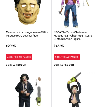
Massacre à la tronçonneuse 1974 -
NECA The Texas Chainsaw
Masque rétro Leatherface
Massacre 2 - Chop Top 8″ Scale
Clothed Action Figure
£
29.95
£
46.95
AJOUTER AU PANIER
AJOUTER AU PANIER
VOIR LE PRODUIT
VOIR LE PRODUIT