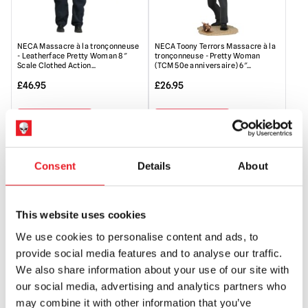
NECA Massacre à la tronçonneuse
NECA Toony Terrors Massacre à la
- Leatherface Pretty Woman 8″
tronçonneuse - Pretty Woman
Scale Clothed Action...
(TCM 50e anniversaire) 6″...
£
46.95
£
26.95
AJOUTER AU PANIER
AJOUTER AU PANIER
VOIR LE PRODUIT
VOIR LE PRODUIT
Consent
Details
About
This website uses cookies
We use cookies to personalise content and ads, to
provide social media features and to analyse our traffic.
We also share information about your use of our site with
our social media, advertising and analytics partners who
may combine it with other information that you’ve
Massacre à la tronçonneuse -
Massacre à la tronçonneuse 2 -