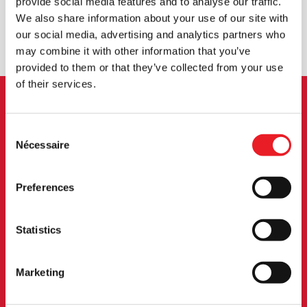
provide social media features and to analyse our traffic.
We also share information about your use of our site with
ÉCHANGE OU RETOUR
DEMANDES SUR MESURE
our social media, advertising and analytics partners who
may combine it with other information that you’ve
provided to them or that they’ve collected from your use
of their services.
INSCRIPTION AU BULLETIN
Consent
D'INFORMATION
Nécessaire
Selection
Inscrivez-vous pour recevoir les dernières
Preferences
informations sur les nouveaux produits, les
événements et plus encore.
Statistics
S'INSCRIRE
Marketing
En vous abonnant à notre newsletter, vous acceptez nos