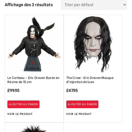
Affichage des 3 résultats
Le Corbeau – Eric Draven Buste en
The Crow - Eric Draven Masque
Résine de 15 cm
d'injection de luxe
£
99.95
£
47.95
AJOUTER AU PANIER
AJOUTER AU PANIER
VOIR LE PRODUIT
VOIR LE PRODUIT