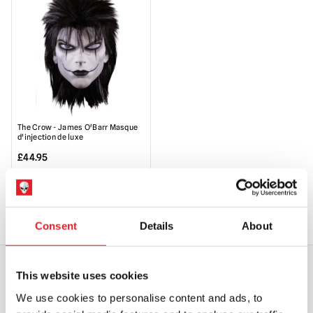
The Crow - James O'Barr Masque
d'injection de luxe
£
44.95
AJOUTER AU PANIER
VOIR LE PRODUIT
Consent
Details
About
This website uses cookies
EXPÉDITION DANS LE MONDE ENTIER
LA PLUS GRANDE GAMME DU
We use cookies to personalise content and ads, to
ROYAUME-UNI