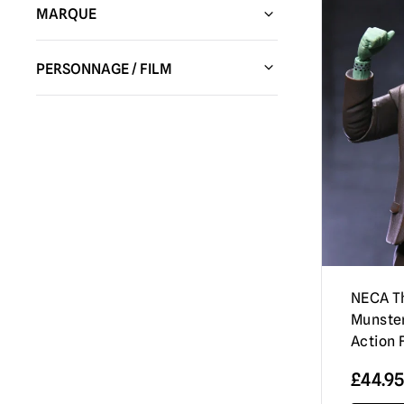
MARQUE
Studios Don Post
(1)
PERSONNAGE / FILM
Studios Trick or Treat
(67)
Alien
(3)
Monde ludique
(9)
Un loup-garou américain à Londres
(1)
NECA Figures / Collectibles
(70)
Annabelle / The Conjuring
(4)
Statues infinies (Kaustic Plastik)
(4)
Batman
(2)
Effets Brisés
(2)
Beavis & Butt-head
(1)
Burkbench Designs
(1)
Beetlejuice
(14)
Kidrobot
(7)
NECA T
Ben Cooper
(5)
Chiffons d'effroi
(26)
Munster
Noël noir
(1)
Action 
Gouttières
(10)
Téléphone noir
(1)
£
44.95
MEZCO
(12)
Chucky Dolls / Child's Play | Répliques