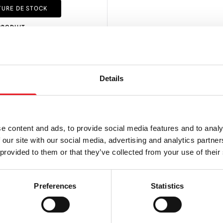
TURE DE STOCK
PRODUIT
Details
LA PLUS GRANDE GAMME DU ROYAUME-UNI
ÉCHANGE OU
e content and ads, to provide social media features and to analy
 our site with our social media, advertising and analytics partn
AU
 provided to them or that they’ve collected from your use of their
Preferences
Statistics
ON
En vous abonnant à notre n
d'utilisation.
politique de co
rnières informations sur les