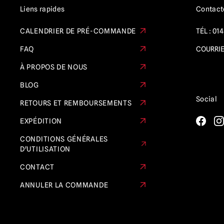
Krampus
(1)
Liens rapides
Contact
Farfadet
(1)
CALENDRIER DE PRÉ-COMMANDE
TÉL :
014
M3gan
(1)
FAQ
COURRIE
Maniac Cop
(1)
À PROPOS DE NOUS
Les Misfits
(1)
BLOG
Mortal Kombat
(1)
Social
RETOURS ET REMBOURSEMENTS
Motorhead
(2)
EXPÉDITION
Les cauchemars de la rue Elm / Freddy
CONDITIONS GÉNÉRALES
Krueger
(3)
D'UTILISATION
Nosferatu
(4)
CONTACT
Pet Sematary
(1)
ANNULER LA COMMANDE
Le Fantôme de l'Opéra
(1)
Poltergeist
(2)