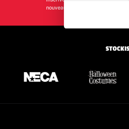
Godzilla
nouveaux produits, les événements 
(6)
La chair de poule
(1)
Gremlins | Trick or Treat Studios Props
& NECA Figures
(3)
Halloween / Michael Myers
(27)
STOCKIS
Joyeux jour de la mort
(2)
Hellraiser
(2)
La maison des 1 000 cadavres / The
Devil's Rejects
(5)
IT / Pennywise
(5)
Iron Maiden
(1)
Les dents de la mer
(12)
Killer Klowns from Outer Space
(20)