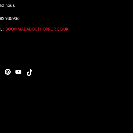
ez nous
82 935936
L :
BOO@MADABOUTHORROR.CO.UK