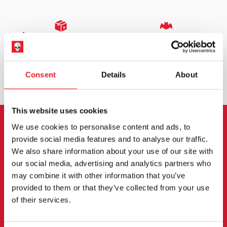
EXPÉDITION DANS LE MONDE ENTIER
LA PLUS GRANDE GAMME DU
ROYAUME-UNI
ÉCHANGE OU RETOUR
DEMANDES SUR MESURE
Consent
Details
About
This website uses cookies
We use cookies to personalise content and ads, to
INSCRIPTION AU BULLETIN
provide social media features and to analyse our traffic.
We also share information about your use of our site with
D'INFORMATION
our social media, advertising and analytics partners who
may combine it with other information that you’ve
Inscrivez-vous pour recevoir les dernières
provided to them or that they’ve collected from your use
informations sur les nouveaux produits, les
of their services.
événements et plus encore.