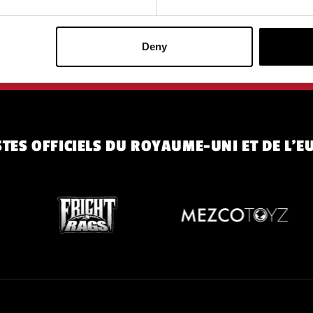
d'utilisation.
politique de co
rnières informations sur les
et plus encore.
Deny
TES OFFICIELS DU ROYAUME-UNI ET DE L'E