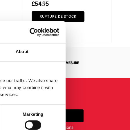
£
54.95
RUPTURE DE STOCK
VOIR LE PRODUIT
About
 RETOUR
DEMANDES SUR MESURE
se our traffic. We also share
ers who may combine it with
 services.
Marketing
S'INSCRIRE
ewsletter, vous acceptez nos conditions