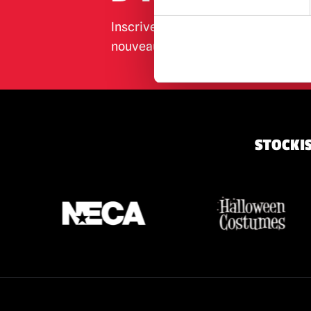
Iron Maiden
(1)
Inscrivez-vous pour recevoir les de
Jeepers Creepers
(1)
nouveaux produits, les événements 
Killer Klowns from Outer Space
(4)
Krampus
(4)
Maniac Cop
(1)
Les Misfits
(1)
STOCKIS
My Bloody Valentine
(1)
Nightbreed (en anglais)
(1)
Les cauchemars de la rue Elm / Freddy
Krueger
(7)
Nosferatu
(1)
Le tueur d'orphelins
(1)
Phantasme
(3)