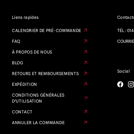
Le Fantôme de l'Opéra
(1)
Resident Evil
(3)
Liens rapides
Contact
Le retour des morts-vivants
(4)
CALENDRIER DE PRÉ-COMMANDE
TÉL :
014
Rob Zombie
(5)
FAQ
COURRIE
Histoires effrayantes à raconter dans le
À PROPOS DE NOUS
noir
(1)
BLOG
Masques et objets de collection
Social
Scream / GhostFace
(1)
RETOURS ET REMBOURSEMENTS
Sinistre
(1)
EXPÉDITION
Terrifier
(8)
CONDITIONS GÉNÉRALES
D'UTILISATION
Massacre à la tronçonneuse /
Leatherface
(13)
CONTACT
La porte
(1)
ANNULER LA COMMANDE
Le vengeur toxique
(3)