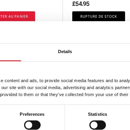
£
54.95
TER AU PANIER
RUPTURE DE STOCK
PRODUIT
VOIR LE PRODUIT
Details
LA PLUS GRANDE GAMME DU ROYAUME-UNI
ÉCHANGE OU
e content and ads, to provide social media features and to analy
 our site with our social media, advertising and analytics partn
AU
 provided to them or that they’ve collected from your use of their
Preferences
Statistics
ON
En vous abonnant à notre n