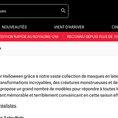
NOUVEAUTÉS
VIENT D'ARRIVER
CI
E ET LA MEILLEURE GAMME DU ROYAUME-UNI
|
PLUS DE 60 000 CLI
ÉDITION RAPIDE AU ROYAUME-UNI
|
RECONNU DEPUIS PLUS DE 10
NOUVEAUX PRODUITS DÉRIVÉS D'HORREUR CHAQUE SEMAINE
x
NDE GAMME D'HALLOWEEN AU ROYAUME-UNI
|
PLUS DE 300 ACC
E ET LA MEILLEURE GAMME DU ROYAUME-UNI
|
PLUS DE 60 000 CLI
Halloween grâce à notre vaste collection de masques en latex ! 
transformations incroyables, des créatures monstrueuses et 
propose un grand nombre de modèles pour répondre à toutes le
iment mémorable et terriblement convaincant en cette saison ef
réalistes
.
s 3 résultats