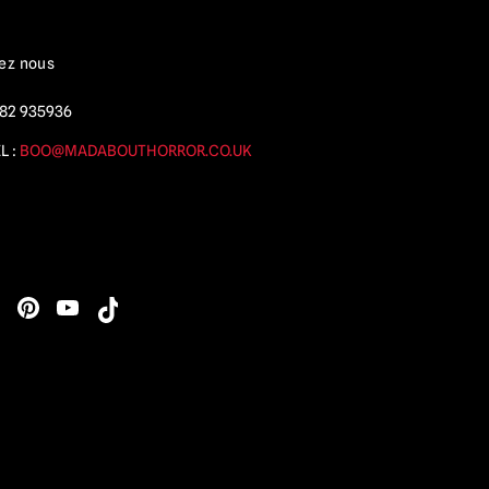
ez nous
82 935936
L :
BOO@MADABOUTHORROR.CO.UK