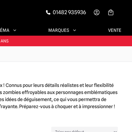
01482 935936
-->
NÉMA
MARQUES
VENTE
ENTS SATISFAITS
 ANS
ESSOIRES !
ENTS SATISFAITS
Connus pour leurs détails réalistes et leur flexibilité
des zombies effroyables aux personnages emblématiques
s idées de déguisement, ce qui vous permettra de
frayante. Préparez-vous à choquer et à impressionner !