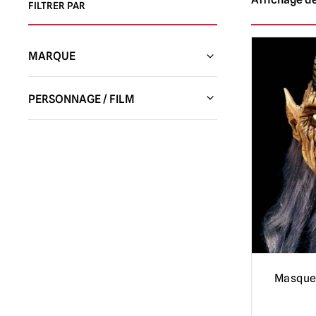
FILTRER PAR
MARQUE
Studios Trick or Treat
(143)
PERSONNAGE / FILM
Pulpe de citrouille
(63)
Creepshow
(3)
Lord Grimley
(3)
La nuit noire de l'épouvantail
(1)
Monde ludique
(1)
Dracula
(4)
Burkbench Designs
(3)
Donjons et Dragons
(1)
Studios Don Post
(3)
Evil Dead / L'Armée des Ténèbres / Ash
Ghoulish Productions
(7)
vs Evil Dead
(6)
Tinsley
(3)
Fallout
(1)
Masque
Masques du vendredi 13 / Jason
Voorhees et autres
(1)