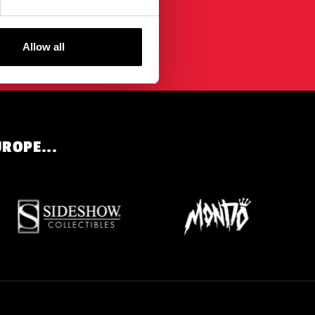
nfidentialité
.
Allow all
UROPE...