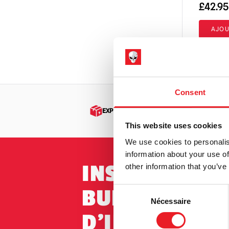
£
42.95
Le zombie de Fulci
(2)
AJOU
Fantôme (Papa Emeritus)
(4)
VOIR LE 
S.O.S. Fantômes
(2)
Les goules
(2)
La chair de poule
(4)
Consent
Gremlins | Trick or Treat Studios Props
EXPÉDITION DANS LE MONDE ENTIER
& NECA Figures
(2)
This website uses cookies
Halloween / Michael Myers
(24)
We use cookies to personalis
Horreur à la Hammer
(3)
information about your use of
INSCRIPTION 
other information that you’ve
Hellraiser
(4)
BULLETIN
La maison des 1 000 cadavres / The
Consent
Devil's Rejects
(8)
Nécessaire
Selection
D'INFORMATI
IT / Pennywise
(2)