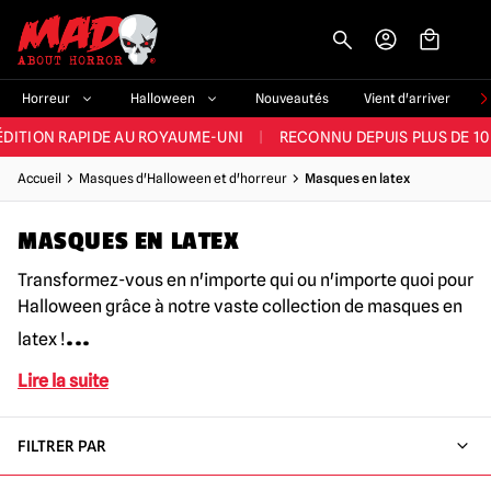
-->
E ET LA MEILLEURE GAMME DU ROYAUME-UNI
|
PLUS DE 60 000 CLI
Horreur
Halloween
Nouveautés
Vient d'arriver
ÉDITION RAPIDE AU ROYAUME-UNI
|
RECONNU DEPUIS PLUS DE 10
NOUVEAUX PRODUITS DÉRIVÉS D'HORREUR CHAQUE SEMAINE
Accueil
Masques d'Halloween et d'horreur
Masques en latex
NDE GAMME D'HALLOWEEN AU ROYAUME-UNI
|
PLUS DE 300 ACC
MASQUES EN LATEX
E ET LA MEILLEURE GAMME DU ROYAUME-UNI
|
PLUS DE 60 000 CLI
Transformez-vous en n'importe qui ou n'importe quoi pour
Halloween grâce à notre vaste collection de masques en
...
latex !
Lire la suite
FILTRER PAR