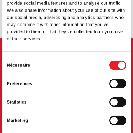
ROYAUME-UNI
provide social media features and to analyse our traffic.
We also share information about your use of our site with
our social media, advertising and analytics partners who
ÉCHANGE OU RETOUR
DEMANDES SUR MESURE
may combine it with other information that you’ve
provided to them or that they’ve collected from your use
of their services.
INSCRIPTION AU BULLETIN
Consent
Nécessaire
Selection
D'INFORMATION
Inscrivez-vous pour recevoir les dernières
Preferences
informations sur les nouveaux produits, les
événements et plus encore.
Statistics
Marketing
S'INSCRIRE
En vous abonnant à notre newsletter, vous acceptez nos