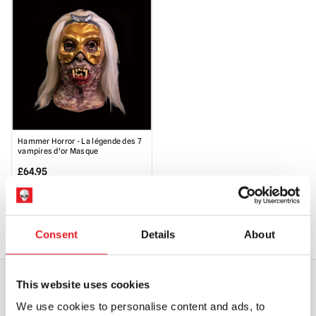
Hammer Horror - La légende des 7
vampires d'or Masque
£
64.95
AJOUTER AU PANIER
VOIR LE PRODUIT
Consent
Details
About
This website uses cookies
We use cookies to personalise content and ads, to
EXPÉDITION DANS LE MONDE ENTIER
LA PLUS GRANDE GAMME DU