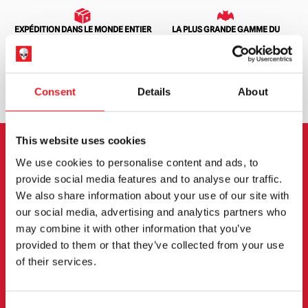
EXPÉDITION DANS LE MONDE ENTIER
LA PLUS GRANDE GAMME DU
ROYAUME-UNI
ÉCHANGE OU RETOUR
DEMANDES SUR MESURE
Consent
Details
About
This website uses cookies
INSCRIPTION AU BULLETIN
We use cookies to personalise content and ads, to
provide social media features and to analyse our traffic.
D'INFORMATION
We also share information about your use of our site with
our social media, advertising and analytics partners who
Inscrivez-vous pour recevoir les dernières
may combine it with other information that you’ve
informations sur les nouveaux produits, les
provided to them or that they’ve collected from your use
of their services.
événements et plus encore.