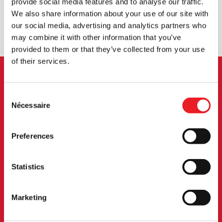
provide social media features and to analyse our traffic.
We also share information about your use of our site with
ÉCHANGE OU RETOUR
DEMANDES SUR MESURE
our social media, advertising and analytics partners who
may combine it with other information that you’ve
provided to them or that they’ve collected from your use
of their services.
INSCRIPTION AU BULLETIN
Consent
D'INFORMATION
Nécessaire
Selection
Inscrivez-vous pour recevoir les dernières
Preferences
informations sur les nouveaux produits, les
événements et plus encore.
Statistics
S'INSCRIRE
Marketing
En vous abonnant à notre newsletter, vous acceptez nos