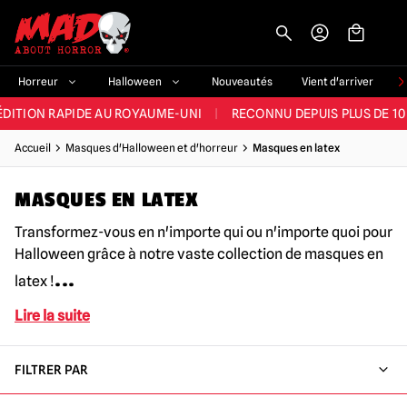
-->
E ET LA MEILLEURE GAMME DU ROYAUME-UNI
|
PLUS DE 60 000 CLI
Horreur
Halloween
Nouveautés
Vient d'arriver
ÉDITION RAPIDE AU ROYAUME-UNI
|
RECONNU DEPUIS PLUS DE 10
NOUVEAUX PRODUITS DÉRIVÉS D'HORREUR CHAQUE SEMAINE
Accueil
Masques d'Halloween et d'horreur
Masques en latex
NDE GAMME D'HALLOWEEN AU ROYAUME-UNI
|
PLUS DE 300 ACC
MASQUES EN LATEX
E ET LA MEILLEURE GAMME DU ROYAUME-UNI
|
PLUS DE 60 000 CLI
Transformez-vous en n'importe qui ou n'importe quoi pour
Halloween grâce à notre vaste collection de masques en
...
latex !
Lire la suite
FILTRER PAR