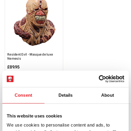
Resident Evil - Masque de luxe
Nemesis
£
89.95
RUPTURE DE STOCK
VOIR LE PRODUIT
Consent
Details
About
This website uses cookies
EXPÉDITION DANS LE MONDE ENTIER
LA PLUS GRANDE GAMME DU
We use cookies to personalise content and ads, to
ROYAUME-UNI