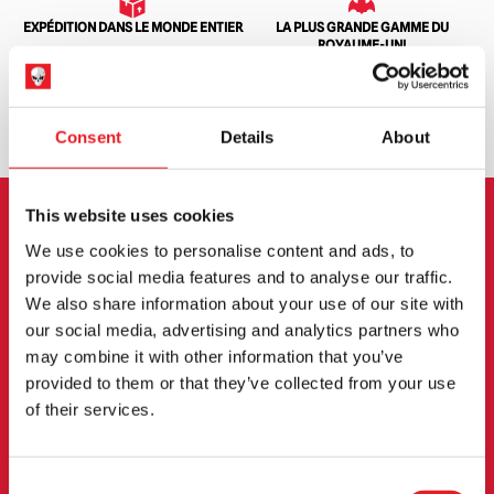
EXPÉDITION DANS LE MONDE ENTIER
LA PLUS GRANDE GAMME DU
ROYAUME-UNI
ÉCHANGE OU RETOUR
DEMANDES SUR MESURE
Consent
Details
About
This website uses cookies
INSCRIPTION AU BULLETIN
We use cookies to personalise content and ads, to
provide social media features and to analyse our traffic.
D'INFORMATION
We also share information about your use of our site with
our social media, advertising and analytics partners who
Inscrivez-vous pour recevoir les dernières
may combine it with other information that you’ve
informations sur les nouveaux produits, les
provided to them or that they’ve collected from your use
événements et plus encore.
of their services.
S'INSCRIRE
Consent