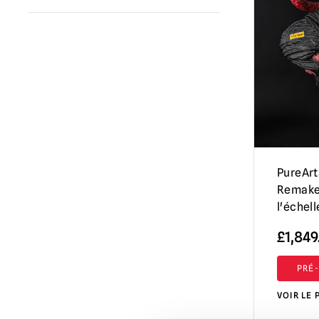
Ghoulish Productions
(4)
Resident Evil
(5)
PureArt
Remake
l'échell
£
1,849
PRÉ
VOIR LE 