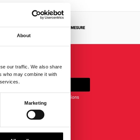
 RETOUR
DEMANDES SUR MESURE
About
se our traffic. We also share
ers who may combine it with
 services.
S'INSCRIRE
ewsletter, vous acceptez nos conditions
Marketing
nfidentialité
.