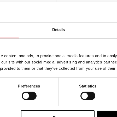
LA PLUS GRANDE GAMME DU ROYAUME-UNI
ÉCHANGE OU
Details
AU
e content and ads, to provide social media features and to analy
 our site with our social media, advertising and analytics partn
 provided to them or that they’ve collected from your use of their
ON
En vous abonnant à notre n
Preferences
Statistics
d'utilisation.
politique de co
rnières informations sur les
et plus encore.