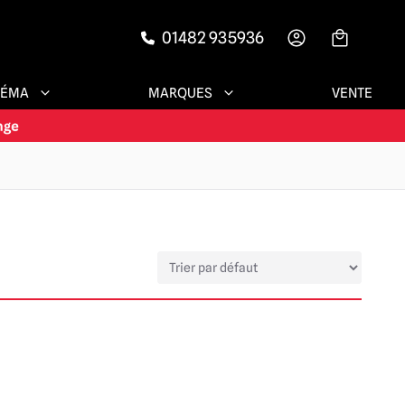
01482 935936
-->
NÉMA
MARQUES
VENTE