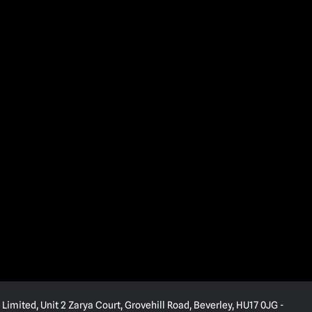
Limited, Unit 2 Zarya Court, Grovehill Road, Beverley, HU17 0JG -