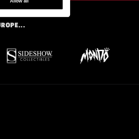
Allow all
UROPE...