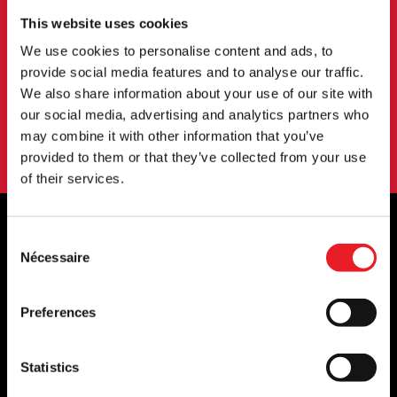
événements et plus encore.
This website uses cookies
We use cookies to personalise content and ads, to
provide social media features and to analyse our traffic.
S'INSCRIRE
We also share information about your use of our site with
our social media, advertising and analytics partners who
En vous abonnant à notre newsletter, vous acceptez nos
may combine it with other information that you’ve
conditions d'utilisation.
politique de confidentialité
.
provided to them or that they’ve collected from your use
of their services.
Consent
Nécessaire
STOCKISTES OFFICIELS DU ROYAUME-
Selection
UNI ET DE L'EUROPE...
Preferences
Statistics