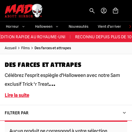
-->
E ET LA MEILLEURE GAMME DU ROYAUME-UNI
|
PLUS DE 60 000 CLI
Horreur
Halloween
Nouveautés
Vient d'arriver
ÉDITION RAPIDE AU ROYAUME-UNI
|
RECONNU DEPUIS PLUS DE 10
NOUVEAUX PRODUITS DÉRIVÉS D'HORREUR CHAQUE SEMAINE
Accueil
Films
Des farces et attrapes
NDE GAMME D'HALLOWEEN AU ROYAUME-UNI
|
PLUS DE 300 ACC
DES FARCES ET ATTRAPES
E ET LA MEILLEURE GAMME DU ROYAUME-UNI
|
PLUS DE 60 000 CLI
Célébrez l'esprit espiègle d'Halloween avec notre Sam
...
exclusif Trick ‘r Treat
Lire la suite
FILTRER PAR
Aucun produit ne correspond à votre sélection.