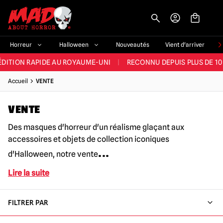
-->
E ET LA MEILLEURE GAMME DU ROYAUME-UNI
|
PLUS DE 60 000 CLI
Horreur
Halloween
Nouveautés
Vient d'arriver
ÉDITION RAPIDE AU ROYAUME-UNI
|
RECONNU DEPUIS PLUS DE 10
NOUVEAUX PRODUITS DÉRIVÉS D'HORREUR CHAQUE SEMAINE
Accueil
VENTE
NDE GAMME D'HALLOWEEN AU ROYAUME-UNI
|
PLUS DE 300 ACC
VENTE
E ET LA MEILLEURE GAMME DU ROYAUME-UNI
|
PLUS DE 60 000 CLI
Des masques d'horreur d'un réalisme glaçant aux
accessoires et objets de collection iconiques
...
d'Halloween, notre vente
Lire la suite
FILTRER PAR