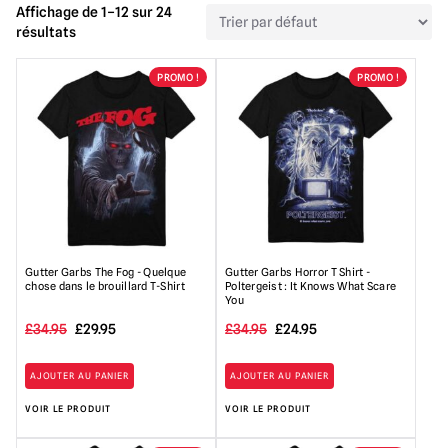
Affichage de 1–12 sur 24
résultats
PROMO !
PROMO !
Gutter Garbs The Fog - Quelque
Gutter Garbs Horror T Shirt -
chose dans le brouillard T-Shirt
Poltergeist : It Knows What Scare
You
Le
Le
Le
Le
£
34.95
£
29.95
£
34.95
£
24.95
prix
prix
prix
prix
AJOUTER AU PANIER
AJOUTER AU PANIER
initial
actuel
initial
actuel
VOIR LE PRODUIT
VOIR LE PRODUIT
était
est
était
est
:
de
:
de