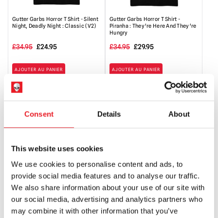
Gutter Garbs Horror T Shirt - Silent
Gutter Garbs Horror T Shirt -
Night, Deadly Night : Classic (V2)
Piranha : They're Here And They're
Hungry
Le
Le
Le
Le
£
34.95
£
24.95
£
34.95
£
29.95
prix
prix
prix
prix
AJOUTER AU PANIER
AJOUTER AU PANIER
initial
actuel
initial
actuel
VOIR LE PRODUIT
VOIR LE PRODUIT
était
est
était
est
:
de
:
de
PROMO !
PROMO !
Consent
Details
About
34,95
:
34,95
:
£.
24,95
£.
29,95
£.
£.
This website uses cookies
We use cookies to personalise content and ads, to
provide social media features and to analyse our traffic.
We also share information about your use of our site with
our social media, advertising and analytics partners who
Gutter Garbs Horror T Shirt -
Gutter Garbs Horror T Shirt -
may combine it with other information that you’ve
Pumpkinhead : Vengeance T-Shirt
Halloween Get Your Ghost ?
(Comfort Colors)