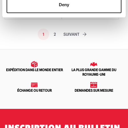
AJOUTER AU PANIER
AJOUTER AU PANIER
initial
actuel
initial
actuel
Deny
VOIR LE PRODUIT
VOIR LE PRODUIT
était
est
était
est
:
de
:
de
34,95
:
34,95
:
1
2
SUIVANT
£.
29,95
£.
29,95
£.
£.
EXPÉDITION DANS LE MONDE ENTIER
LA PLUS GRANDE GAMME DU
ROYAUME-UNI
ÉCHANGE OU RETOUR
DEMANDES SUR MESURE