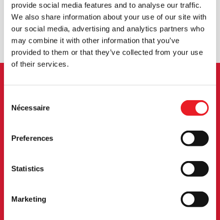
ROYAUME-UNI
provide social media features and to analyse our traffic.
We also share information about your use of our site with
our social media, advertising and analytics partners who
ÉCHANGE OU RETOUR
DEMANDES SUR MESURE
may combine it with other information that you’ve
provided to them or that they’ve collected from your use
of their services.
INSCRIPTION AU BULLETIN
Consent
Nécessaire
Selection
D'INFORMATION
Inscrivez-vous pour recevoir les dernières
Preferences
informations sur les nouveaux produits, les
événements et plus encore.
Statistics
Marketing
S'INSCRIRE
En vous abonnant à notre newsletter, vous acceptez nos