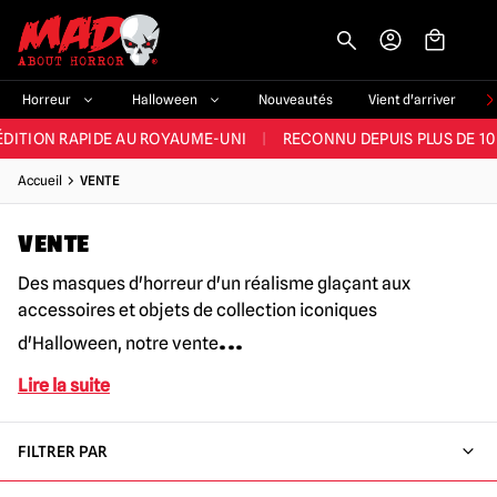
-->
E ET LA MEILLEURE GAMME DU ROYAUME-UNI
|
PLUS DE 60 000 CLI
Horreur
Halloween
Nouveautés
Vient d'arriver
ÉDITION RAPIDE AU ROYAUME-UNI
|
RECONNU DEPUIS PLUS DE 10
NOUVEAUX PRODUITS DÉRIVÉS D'HORREUR CHAQUE SEMAINE
Accueil
VENTE
NDE GAMME D'HALLOWEEN AU ROYAUME-UNI
|
PLUS DE 300 ACC
VENTE
E ET LA MEILLEURE GAMME DU ROYAUME-UNI
|
PLUS DE 60 000 CLI
Des masques d'horreur d'un réalisme glaçant aux
accessoires et objets de collection iconiques
...
d'Halloween, notre vente
Lire la suite
FILTRER PAR