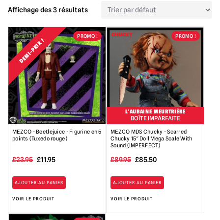
Affichage des 3 résultats
PROMO !
PROMO !
DEMI-PRIX !
L'AUBAINE MEURTRIÈRE
BOÎTE IMPARFAITE
MEZCO - Beetlejuice - Figurine en 5
MEZCO MDS Chucky - Scarred
points (Tuxedo rouge)
Chucky 15″ Doll Mega Scale With
Sound (IMPERFECT)
Le
Le
Le
Le
£
23.95
£
11.95
£
89.95
£
85.50
prix
prix
prix
prix
AJOUTER AU PANIER
AJOUTER AU PANIER
initial
actuel
initial
actuel
VOIR LE PRODUIT
VOIR LE PRODUIT
était
est
était
est
:
:
de
de