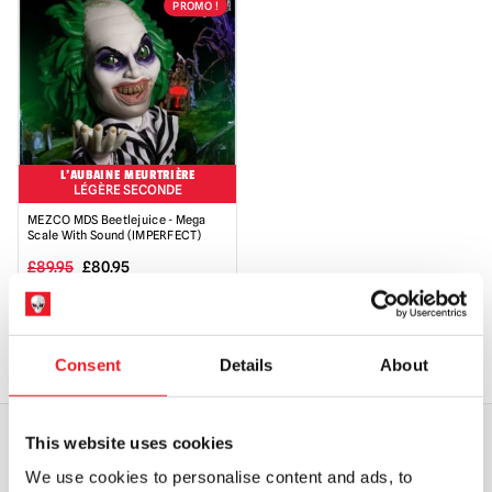
PROMO !
23,95
11,95
89,95
85,50
£.
£.
£.
£.
L'AUBAINE MEURTRIÈRE
LÉGÈRE SECONDE
MEZCO MDS Beetlejuice - Mega
Scale With Sound (IMPERFECT)
Le
Le
£
89.95
£
80.95
prix
prix
AJOUTER AU PANIER
initial
actuel
VOIR LE PRODUIT
était
est
Consent
Details
About
de
de
89,95
80,95
This website uses cookies
£.
£.
We use cookies to personalise content and ads, to
EXPÉDITION DANS LE MONDE ENTIER
LA PLUS GRANDE GAMME DU