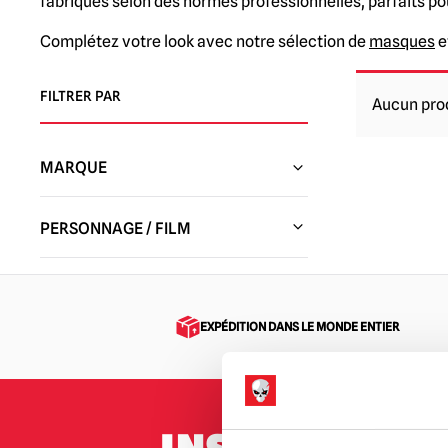
fabriqués selon des normes professionnelles, parfaits pou
Complétez votre look avec notre sélection de
masques
e
FILTRER PAR
Aucun prod
MARQUE
HC Animatroniques et Décoration
(1)
PERSONNAGE / FILM
Studios Trick or Treat
(18)
Fallout
(1)
Esprit d'Halloween
(3)
Masques du vendredi 13 / Jason
Monde ludique
(1)
Voorhees et autres
EXPÉDITION DANS LE MONDE ENTIER
(3)
Burkbench Designs
(1)
Halloween / Michael Myers
(8)
Jeepers Creepers
(1)
Masques et objets de collection