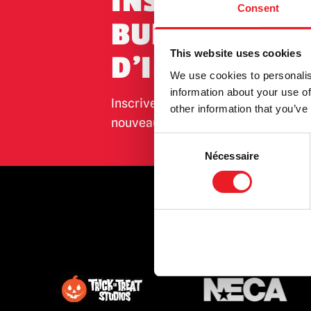
INSCRIPTION 
Scream / GhostFace
(5)
Consent
BULLETIN
Sleepy Hollow
(1)
This website uses cookies
Terrifier
(3)
D'INFORMATI
We use cookies to personalis
Massacre à la tronçonneuse /
information about your use of
Leatherface
(3)
Inscrivez-vous pour recevoir les de
other information that you’ve
Twisted Metal / Sweet Tooth
(1)
nouveaux produits, les événements 
Consent
Nécessaire
Selection
STOCKIS