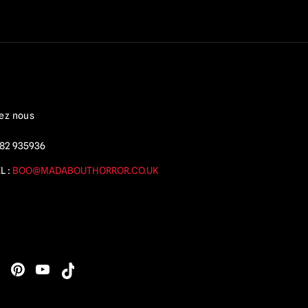
ez nous
82 935936
L :
BOO@MADABOUTHORROR.CO.UK