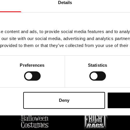
AU
Details
ON
En vous abonnant à notre n
e content and ads, to provide social media features and to analy
d'utilisation.
politique de co
 our site with our social media, advertising and analytics partn
rnières informations sur les
 provided to them or that they’ve collected from your use of their
et plus encore.
Preferences
Statistics
TES OFFICIELS DU ROYAUME-UNI ET DE L'E
Deny