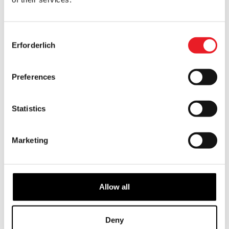
£
549.95
VORBESTELLUNG
Consent
PRODUKT ANSEHEN
Erforderlich
Selection
Preferences
Statistics
Marketing
4.5ft Cabernet Verunglückter
3 Fuß Damien Zombie Animiertes
Halloween Animatronic
Halloween-Requisit
Allow all
£
449.95
£
289.95
IN DEN WARENKORB LEGEN
IN DEN WARENKORB LEGEN
Deny
PRODUKT ANSEHEN
PRODUKT ANSEHEN