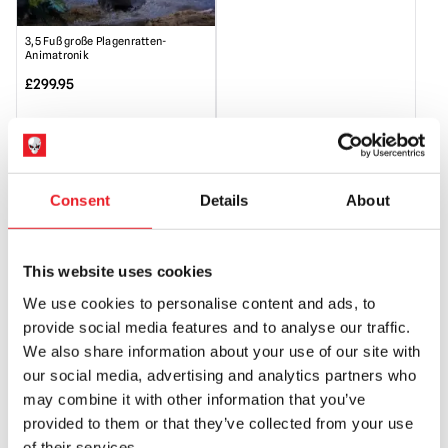
3,5 Fuß große Plagenratten-
Animatronik
£
299.95
VORBESTELLUNG
PRODUKT ANSEHEN
Consent
Details
About
VORBESTELLUNG
VORBESTELLUNG
6,5ft Maleficent Animatronic
£
549.95
This website uses cookies
We use cookies to personalise content and ads, to
VORBESTELLUNG
provide social media features and to analyse our traffic.
PRODUKT ANSEHEN
We also share information about your use of our site with
our social media, advertising and analytics partners who
may combine it with other information that you’ve
6ft Bride of Frankenstein Animierte
Requisite
provided to them or that they’ve collected from your use
of their services.