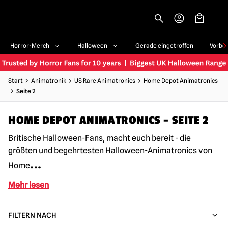
-->
Horror-Merch
Halloween
Gerade eingetroffen
Vorbe
Start
Animatronik
US Rare Animatronics
Home Depot Animatronics
Seite 2
HOME DEPOT ANIMATRONICS - SEITE 2
Britische Halloween-Fans, macht euch bereit - die
größten und begehrtesten Halloween-Animatronics von
...
Home
Mehr lesen
FILTERN NACH