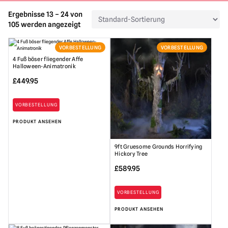
Ergebnisse 13 – 24 von
105 werden angezeigt
VORBESTELLUNG
VORBESTELLUNG
4 Fuß böser fliegender Affe
Halloween-Animatronik
£
449.95
VORBESTELLUNG
PRODUKT ANSEHEN
9ft Gruesome Grounds Horrifying
Hickory Tree
£
589.95
VORBESTELLUNG
PRODUKT ANSEHEN