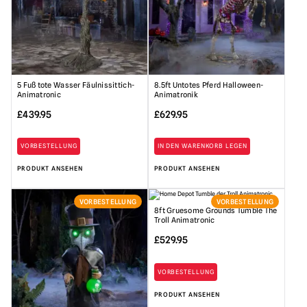
5 Fuß tote Wasser Fäulnissittich-
8.5ft Untotes Pferd Halloween-
Animatronic
Animatronik
£
439.95
£
629.95
VORBESTELLUNG
IN DEN WARENKORB LEGEN
PRODUKT ANSEHEN
PRODUKT ANSEHEN
VORBESTELLUNG
VORBESTELLUNG
8ft Gruesome Grounds Tumble The
Troll Animatronic
£
529.95
VORBESTELLUNG
PRODUKT ANSEHEN