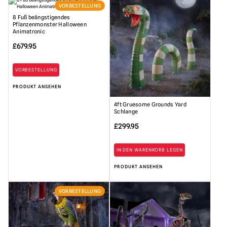
VORBESTELLUNG
8 Fuß beängstigendes
Pflanzenmonster Halloween
Animatronic
£
679.95
VORBESTELLUNG
PRODUKT ANSEHEN
4ft Gruesome Grounds Yard
Schlange
£
299.95
IN DEN WARENKORB LEGEN
PRODUKT ANSEHEN
VORBESTELLUNG